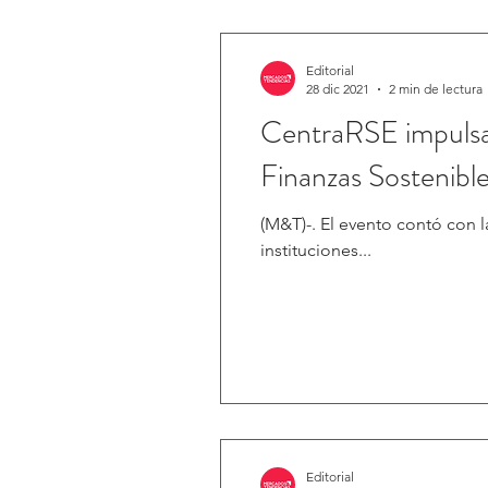
Editorial
28 dic 2021
2 min de lectura
CentraRSE impulsa la creación de a
Finanzas Sostenible
(M&T)-. El evento contó con l
instituciones...
Editorial