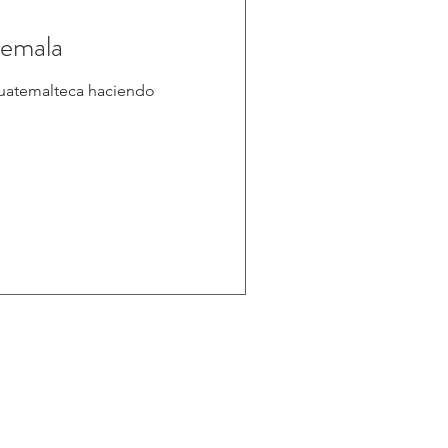
temala
 guatemalteca haciendo