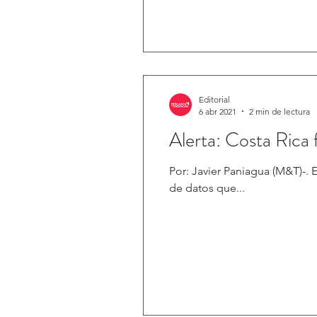
Editorial
6 abr 2021
2 min de lectura
Alerta: Costa Rica 
Por: Javier Paniagua (M&T)-. ESET, compañía especializada en detección proactiva de amenazas, advirtió que un paquete
de datos que...