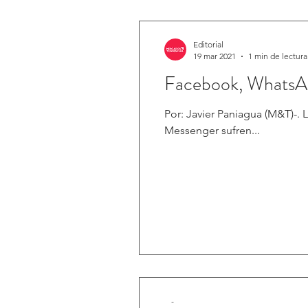
Editorial
19 mar 2021
1 min de lectura
Facebook, WhatsApp
Por: Javier Paniagua (M&T)-. Las cuatro redes sociales-propiedad de Mark Zuckerberg: Facebook, Instagram, WhatsApp y
Messenger sufren...
-