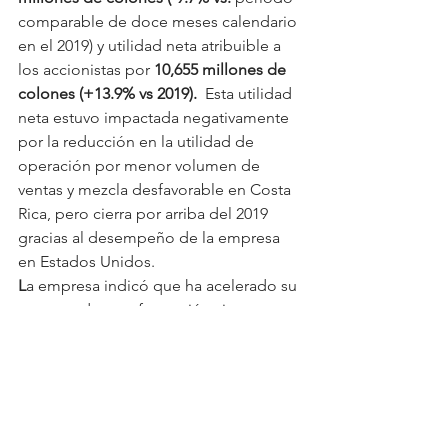
comparable de doce meses calendario 
en el 2019) y utilidad neta atribuible a 
los accionistas por 
10,655 millones de 
colones (+13.9% vs 2019). 
 Esta utilidad 
neta estuvo impactada negativamente 
por la reducción en la utilidad de 
operación por menor volumen de 
ventas y mezcla desfavorable en Costa 
Rica, pero cierra por arriba del 2019 
gracias al desempeño de la empresa 
en Estados Unidos.
L
a empresa indicó que ha acelerado su 
proceso de transformación siempre 
manteniendo como prioridad la 
creación d
e valor social y ambiental de 
la mano con el crecimiento 
económico.
No se pierda:
 Día del Trabajador: 