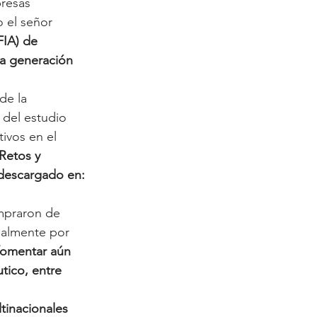
resas 
o el señor 
FIA) de 
a generación 
de la 
del estudio 
ivos en el 
Retos y 
descargado en: 
ompraron de 
palmente por 
fomentar aún 
tico, entre 
tinacionales 