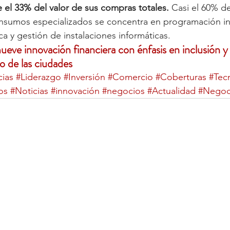
e el 33% del valor de sus compras totales.
 Casi el 60% de
insumos especializados se concentra en programación in
ca y gestión de instalaciones informáticas.
ve innovación financiera con énfasis en inclusión y s
o de las ciudades
ias
#Liderazgo
#Inversión
#Comercio
#Coberturas
#Tec
os
#Noticias
#innovación
#negocios
#Actualidad
#Negoc