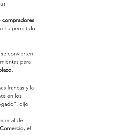
sus 
o compradores 
to ha permitido 
se convierten 
amientas para 
plazo.
te en los 
egado”, dijo 
General de 
Comercio, el 