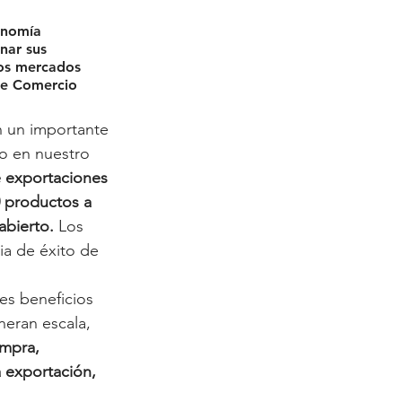
onomía 
nar sus 
los mercados 
de Comercio 
n un importante 
o en nuestro 
 exportaciones 
 productos a 
abierto.
 Los 
a de éxito de 
s beneficios 
neran escala, 
mpra, 
a exportación, 