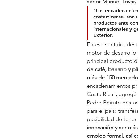
señor Manuel Tovar, 
“Los encadenamient
costarricense, son 
productos ante com
internacionales y 
Exterior.
En ese sentido, des
motor de desarrollo 
principal producto 
de café, banano y pi
más de 150 mercados
encadenamientos prod
Costa Rica”, agregó 
Pedro Beirute desta
para el país: transf
posibilidad de tener
innovación y ser más
empleo formal, así c