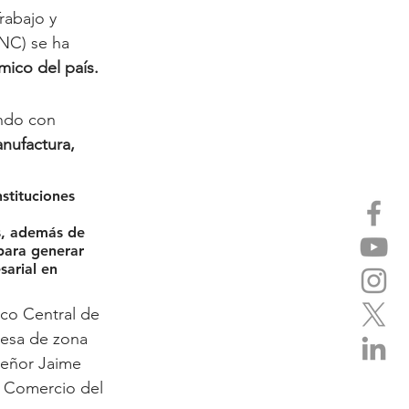
rabajo y 
NC) se ha 
mico del país.
ando con 
nufactura, 
stituciones 
s, además de 
para generar 
arial en 
co Central de 
resa de zona 
señor Jaime 
y Comercio del 