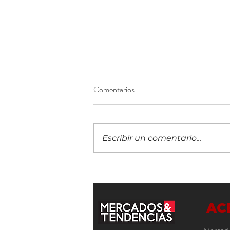
Comentarios
Escribir un comentario...
Banco Promerica Costa Rica
obtiene por sexto añoconsecutivo
la certificación Carbono Neutral
AC
Plus