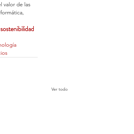
l valor de las 
formática, 
ostenibilidad 
nología
ios
Ver todo