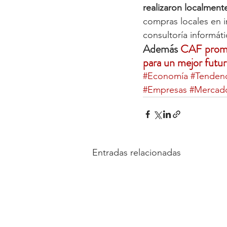
realizaron localment
compras locales en 
consultoría informáti
Además 
CAF promue
para un mejor futur
#Economía
#Tendenc
#Empresas
#Mercad
Entradas relacionadas