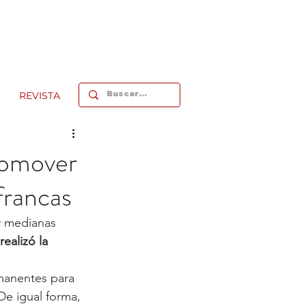
REVISTA
romover
francas
y medianas 
realizó la 
rmanentes para 
De igual forma, 