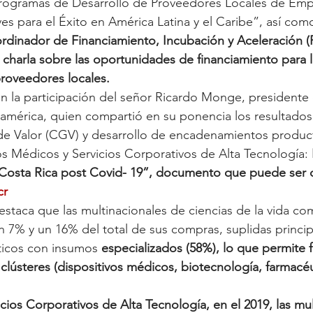
“Programas de Desarrollo de Proveedores Locales de Emp
es para el Éxito en América Latina y el Caribe”, así com
rdinador de Financiamiento, Incubación y Aceleración (
arla sobre las oportunidades de financiamiento para l
roveedores locales.
 la participación del señor Ricardo Monge, presidente 
mérica, quien compartió en su ponencia los resultados 
e Valor (CGV) y desarrollo de encadenamientos product
os Médicos y Servicios Corporativos de Alta Tecnología: 
Costa Rica post Covid- 19”, documento que puede ser 
cr
destaca que las multinacionales de ciencias de la vida c
n 7% y un 16% del total de sus compras, suplidas princi
icos con insumos 
especializados (58%), lo que permite 
 clústeres (dispositivos médicos, biotecnología, farmacéu
cios Corporativos de Alta Tecnología, en el 2019, las mul