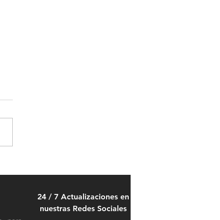
ue una tienda: Universal
e 100 años como parte de
toria de las familias
24 / 7 Actualizaciones en
rricenses
nuestras Redes Sociales