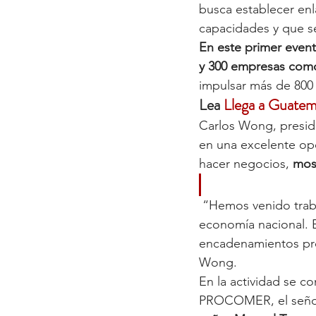
busca establecer enl
capacidades y que s
En este primer even
y 300 empresas como
impulsar más de 800 
Lea 
Llega a Guatem
Carlos Wong, presid
en una excelente opo
hacer negocios, 
most
 “Hemos venido trabajando en una mejor integración entre el sistema de zonas francas y la 
economía nacional. E
encadenamientos prod
Wong.
En la actividad se c
PROCOMER, el seño