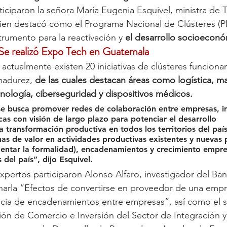
iciparon la señora María Eugenia Esquivel, ministra de T
uien destacó como el Programa Nacional de Clústeres (P
trumento para la reactivación y 
el desarrollo socioeconó
Se realizó Expo Tech en Guatemala
 actualmente existen 20 iniciativas de clústeres funcion
madurez, 
de las cuales destacan áreas como logística, ma
cnología, ciberseguridad y dispositivos médicos. 
 se busca promover redes de colaboración entre empresas, in
as con visión de largo plazo para potenciar el desarrollo 
 transformación productiva en todos los territorios del paí
nas de valor en actividades productivas existentes y nuevas 
ntar la formalidad), encadenamientos y crecimiento empres
s del país”, dijo Esquivel.
pertos participaron Alonso Alfaro, investigador del Ban
charla “Efectos de convertirse en proveedor de una emp
ncia de encadenamientos entre empresas”, así como el 
ión de Comercio e Inversión del Sector de Integración 