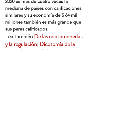
2020 es más de cuatro veces la 
mediana de países con calificaciones 
similares y su economía de $ 64 mil 
millones también es más grande que 
sus pares calificados.
Lea también 
De las criptomonedas 
y la regulación; Dicotomía de la 
libertad y seguridad
Costa Rica también se compara 
favorablemente con otros soberanos 
de la región en medidas como la 
efectividad del gobierno, el estado de 
derecho y el control de la 
corrupción. La democracia de Costa 
Rica es la más antigua de la 
región. Estas características de la 
estructura institucional del país 
respaldan el perfil de riesgo crediticio 
del país porque hablan 
de continuidad 