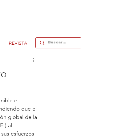
REVISTA
ro
nible e 
endiendo que el 
ón global de la 
I) al 
sus esfuerzos 