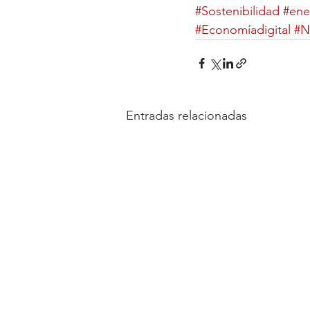
#Sostenibilidad
#ene
#Economíadigital
#N
Entradas relacionadas