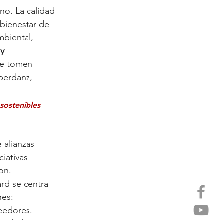
no. La calidad 
 bienestar de 
mbiental,
y 
ue tomen 
berdanz, 
sostenibles 
 alianzas 
ciativas 
on. 
rd se centra 
nes: 
veedores.