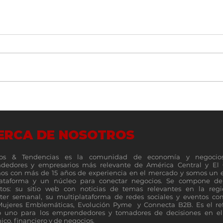
Un vistazo a fondo de la nueva
Top 1
familia de plegables Galaxy Z
MSP 5
servi
ERCA DE NOSOTROS
os & Tendencias es la comunidad de economía y negocio
dedores y empresarios más relevante de América Central y El 
s con más de 15 años de experiencia en el mercado y somos un 
lataforma y un núcleo para conectar negocios. Se compone de 
tos: su sitio web con noticias de temas relevantes en la reg
ter semanal, su multiplataforma de redes sociales y eventos c
Mujeres Emblemáticas, Evolución Pyme y Connecta B2B. Es el re
 uno para los emprendedores y tomadores de decisiones en el 
co, financiero y de negocios.