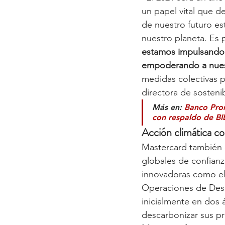
un papel vital que d
de nuestro futuro est
nuestro planeta. Es 
estamos impulsando 
empoderando a nuest
medidas colectivas p
directora de sosteni
Más en: 
Banco Prom
con respaldo de BI
Acción climática co
Mastercard también e
globales de confianza 
innovadoras como el 
Operaciones de Desc
inicialmente en dos á
descarbonizar sus pr