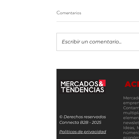
Comentarios
Escribir un comentario...
¡Construyendo el futuro
financiero! Llega a Guatemala la
IX edición del 5B Digital Summit
AC
Mercad
empren
Contamo
multip
© Derechos reservados
elemen
Connecta B2B - 2025
newslet
Ideas, 
Políticas de privacidad
número
económi