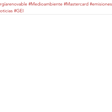
rgíarenovable
#Medioambiente
#Mastercard
#emisiones
oticias
#GEI