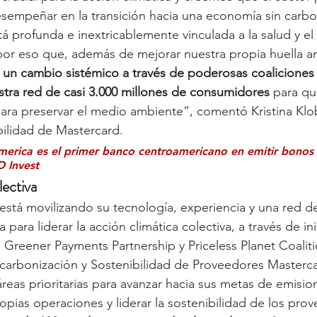
esempeñar en la transición hacia una economía sin carbo
á profunda e inextricablemente vinculada a la salud y el
por eso que, además de mejorar nuestra propia huella a
un cambio sistémico a través de poderosas coaliciones 
ra red de casi 3.000 millones de consumidores
 para q
ara preservar el medio ambiente”, comentó Kristina Klo
bilidad de Mastercard.
erica es el primer banco centroamericano en emitir bonos 
D Invest
lectiva
stá movilizando su tecnología, experiencia y una red de
para liderar la acción climática colectiva, a través de ini
Greener Payments Partnership y Priceless Planet Coaliti
arbonización y Sostenibilidad de Proveedores Masterca
reas prioritarias para avanzar hacia sus metas de emisio
opias operaciones y liderar la sostenibilidad de los pro