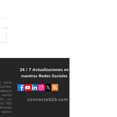
5 del ranking mundial 2026
01 de la industria de
cios gestionados
24 / 7 Actualizaciones en
nuestras Redes Sociales
s para
Caribe.
espacio
varios
connectab2b.com
ión, un
omo 100
ferente
sector