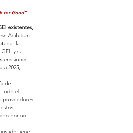
ch for Good” 
EI existentes,
ess Ambition 
tener la 
 GEI, y se 
as emisiones 
ara 2025, 
ía de 
 todo el 
os proveedores 
 estos 
zado por un 
privado tiene 