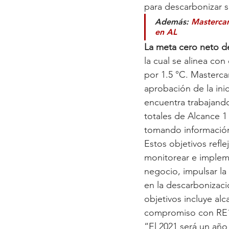
para descarbonizar s
Además: 
Mastercar
en AL
La meta cero neto d
la cual se alinea co
por 1.5 °C. Masterca
aprobación de la inic
encuentra trabajando
totales de Alcance 1
tomando información
Estos objetivos refl
monitorear e impleme
negocio, impulsar la
en la descarbonizaci
objetivos incluye al
compromiso con RE
“El 2021 será un año 