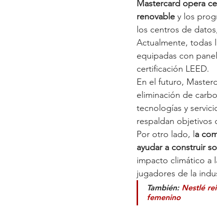
Mastercard opera cer
renovable
 y los pro
los centros de datos
Actualmente, todas l
equipadas con panele
certificación LEED.
En el futuro, Master
eliminación de carbo
tecnologías y servic
respaldan objetivos 
Por otro lado, l
a com
ayudar a construir s
impacto climático a 
jugadores de la ind
También: 
Nestlé re
femenino