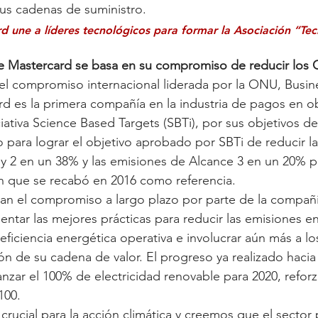
us cadenas de suministro.
d une a líderes tecnológicos para formar la Asociación “Te
e Mastercard se basa en su compromiso de reducir los G
n el compromiso internacional liderada por la ONU, Busin
rd es la primera compañía en la industria de pagos en ob
iativa Science Based Targets (SBTi), por sus objetivos de
 para lograr el objetivo aprobado por SBTi de reducir l
 y 2 en un 38% y las emisiones de Alcance 3 en un 20% p
 que se recabó en 2016 como referencia.
ejan el compromiso a largo plazo por parte de la compañ
ntar las mejores prácticas para reducir las emisiones en
 eficiencia energética operativa e involucrar aún más a l
ón de su cadena de valor. El progreso ya realizado hacia
canzar el 100% de electricidad renovable para 2020, refor
100.
crucial para la acción climática y creemos que el sector 