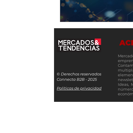
AC
Mercad
empren
Contamo
multip
© Derechos reservados
elemen
Connecta B2B - 2025
newslet
Ideas, 
Políticas de privacidad
número
económi