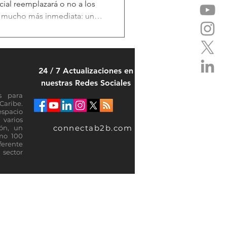
ficial reemplazará o no a los
es mucho más inmediata: un
a ingresado a las
tratos, no solicita vacaciones
ico, pero está redactando
s y agilizando flujos
24 / 7 Actualizaciones en
rata de los agentes de
nuestras Redes Sociales
. En esta edició
s para
Caribe.
espacio
varios
connectab2b.com
ión, un
omo 100
ferente
sector