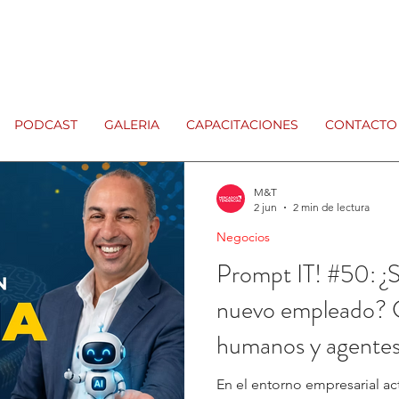
PODCAST
GALERIA
CAPACITACIONES
CONTACTO
M&T
2 jun
2 min de lectura
Negocios
Prompt IT! #50: ¿S
nuevo empleado? 
humanos y agentes
En el entorno empresarial act