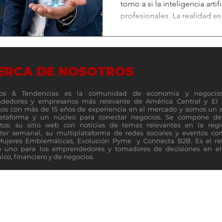
torno a si la inteligencia arti
profesionales. La realidad 
nuevo tipo de colaborador h
organizaciones. No firma con
y no ocupa un escritorio fís
propuestas, clasificando dato
ERCA DE NOSOTROS
operativos cada minuto. Se t
inteligencia artificial. (M&T)-
os & Tendencias es la comunidad de economía y negocio
dedores y empresarios más relevante de América Central y El 
s con más de 15 años de experiencia en el mercado y somos un 
lataforma y un núcleo para conectar negocios. Se compone de 
tos: su sitio web con noticias de temas relevantes en la reg
ter semanal, su multiplataforma de redes sociales y eventos c
Mujeres Emblemáticas, Evolución Pyme y Connecta B2B. Es el re
 uno para los emprendedores y tomadores de decisiones en el 
co, financiero y de negocios.