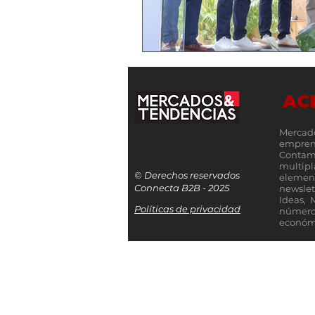
AC
Mercad
empren
Contamo
multip
© Derechos reservados
elemen
Connecta B2B - 2025
newslet
Ideas, 
Políticas de privacidad
número
económi