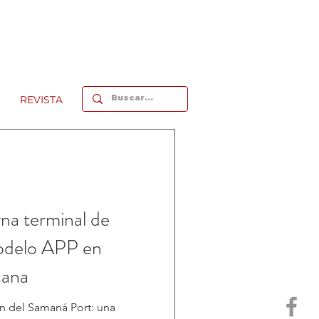
REVISTA
a terminal de
modelo APP en
cana
ón del Samaná Port: una