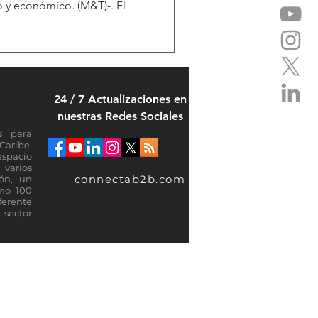
co y económico. (M&T)-. El
24 / 7 Actualizaciones en
nuestras Redes Sociales
s para
Caribe.
espacio
varios
connectab2b.com
ión, un
omo 100
ferente
sector