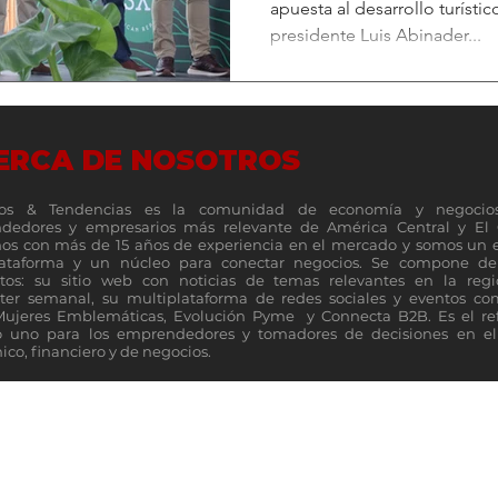
apuesta al desarrollo turísti
presidente Luis Abinader...
ERCA DE NOSOTROS
os & Tendencias es la comunidad de economía y negocio
dedores y empresarios más relevante de América Central y El 
s con más de 15 años de experiencia en el mercado y somos un 
lataforma y un núcleo para conectar negocios. Se compone de 
tos: su sitio web con noticias de temas relevantes en la reg
ter semanal, su multiplataforma de redes sociales y eventos c
Mujeres Emblemáticas, Evolución Pyme y Connecta B2B. Es el re
 uno para los emprendedores y tomadores de decisiones en el 
co, financiero y de negocios.