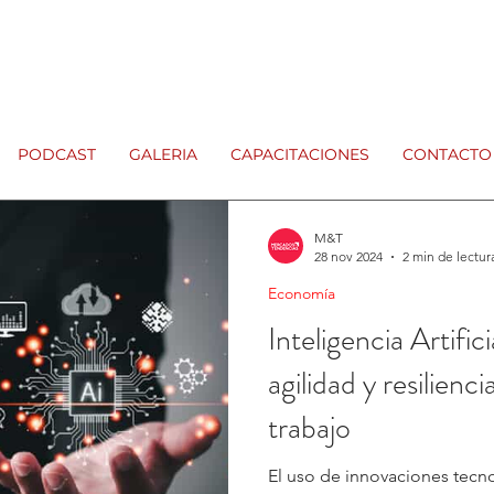
PODCAST
GALERIA
CAPACITACIONES
CONTACTO
M&T
28 nov 2024
2 min de lectur
Economía
Inteligencia Artific
agilidad y resilienci
trabajo
El uso de innovaciones tecn