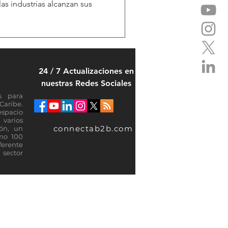
as industrias alcanzan sus
24 / 7 Actualizaciones en
nuestras Redes Sociales
s para
Caribe.
espacio
varios
connectab2b.com
ión, un
omo 100
ferente
sector