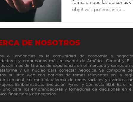
forma en que las personas y l
objetivos, potenciando...
ERCA DE NOSOTROS
os & Tendencias es la comunidad de economía y negocio
dedores y empresarios más relevante de América Central y El 
s con más de 15 años de experiencia en el mercado y somos un 
lataforma y un núcleo para conectar negocios. Se compone de 
tos: su sitio web con noticias de temas relevantes en la reg
ter semanal, su multiplataforma de redes sociales y eventos c
Mujeres Emblemáticas, Evolución Pyme y Connecta B2B. Es el re
 uno para los emprendedores y tomadores de decisiones en el 
co, financiero y de negocios.