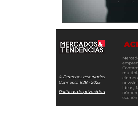
AC
Mercad
empren
Contamo
multip
© Derechos reservados
elemen
Connecta B2B - 2025
newslet
Ideas, 
Políticas de privacidad
número
económi