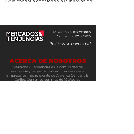
Cola continúa apostando a la innovación
bajo un enfoque de...
© Derechos reservados
Connecta B2B - 2025
Políticas de privacidad
ACERCA DE NOSOTROS
Mercados & Tendencias es la comunidad de
economía y negocios para emprendedores y
empresarios más relevante de América Central y El
Caribe. Contamos con más de 15 años de
experiencia en el mercado y somos un espacio
multiplataforma y un núcleo para conectar
negocios. Se compone de varios elementos: su sitio
web con noticias de temas relevantes en la región,
un newsletter semanal, su multiplataforma de
redes sociales y eventos como 100 Ideas, Mujeres
Emblemáticas, Evolución Pyme y Connecta B2B.
Es el referente número uno para los
emprendedores y tomadores de decisiones en el
sector económico, financiero y de negocios.