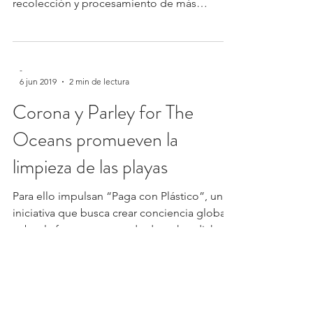
recolección y procesamiento de más
envases plásticos de los...
-
6 jun 2019
2 min de lectura
Corona y Parley for The
Oceans promueven la
limpieza de las playas
Para ello impulsan “Paga con Plástico”, una
iniciativa que busca crear conciencia global
sobre la forma correcta de desechar dicho...
-
5 jun 2019
2 min de lectura