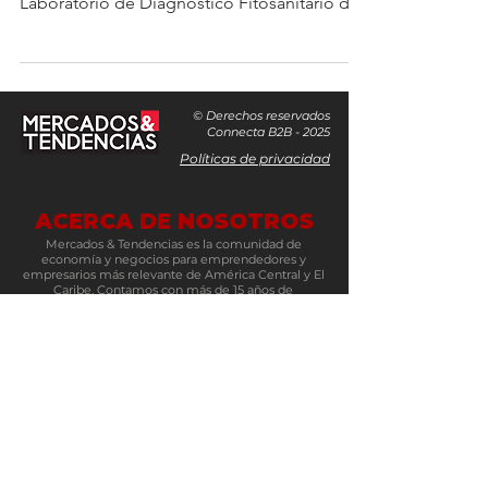
Laboratorio de Diagnóstico Fitosanitario de
la Terminal de...
© Derechos reservados
Connecta B2B - 2025
Políticas de privacidad
ACERCA DE NOSOTROS
Mercados & Tendencias es la comunidad de
economía y negocios para emprendedores y
empresarios más relevante de América Central y El
Caribe. Contamos con más de 15 años de
experiencia en el mercado y somos un espacio
multiplataforma y un núcleo para conectar
negocios. Se compone de varios elementos: su sitio
web con noticias de temas relevantes en la región,
un newsletter semanal, su multiplataforma de
redes sociales y eventos como 100 Ideas, Mujeres
Emblemáticas, Evolución Pyme y Connecta B2B.
Es el referente número uno para los
emprendedores y tomadores de decisiones en el
sector económico, financiero y de negocios.