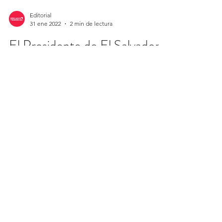
Editorial
31 ene 2022
2 min de lectura
El Presidente de El Salvador
es reconocido por el FMI por
la eficaz gestión de la
pandemia que hará
Por: Fátima Gómez (M&T)-. El compromiso
del Gobierno con la salud y la vida, el
Presidente Bukele inauguró áreas de
descanso para el...
Editorial
21 ene 2022
3 min de lectura