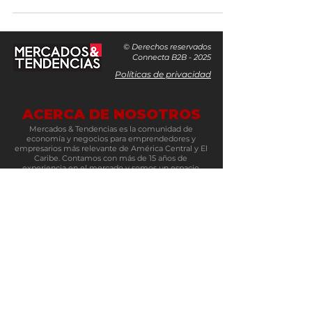
© Derechos reservados
Connecta B2B - 2025
Políticas de privacidad
ACERCA DE NOSOTROS
Mercados & Tendencias es la comunidad de
economía y negocios para emprendedores y
empresarios más relevante de América Central y El
Caribe. Contamos con más de 15 años de
experiencia en el mercado y somos un espacio
multiplataforma y un núcleo para conectar
negocios. Se compone de varios elementos: su sitio
web con noticias de temas relevantes en la región,
un newsletter semanal, su multiplataforma de
redes sociales y eventos como 100 Ideas, Mujeres
Emblemáticas, Evolución Pyme y Connecta B2B.
Es el referente número uno para los
emprendedores y tomadores de decisiones en el
sector económico, financiero y de negocios.
24 / 7 Actualizaciones en nuestras Redes Sociales