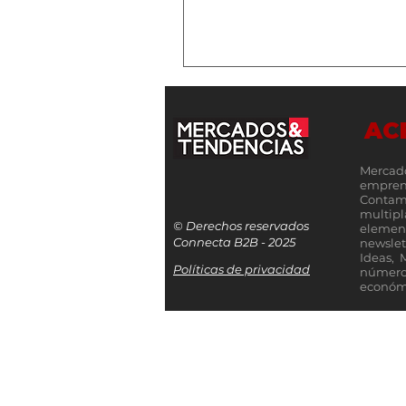
AC
Mercad
empren
Contamo
multip
© Derechos reservados
elemen
Connecta B2B - 2025
newslet
Ideas, 
Políticas de privacidad
número
económi