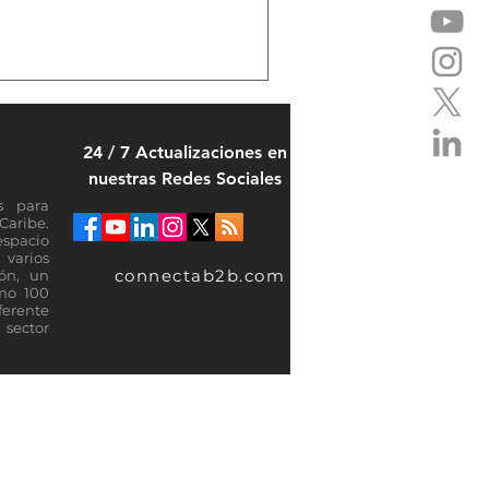
24 / 7 Actualizaciones en
nuestras Redes Sociales
s para
Caribe.
espacio
varios
connectab2b.com
ión, un
omo 100
ferente
sector