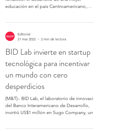
(M&T).- Con este desembolso, el BID busca
fortalecer el desarrollo de una mejor
educación en el país Centroamericano,
centrándose en la...
Editorial
21 mar 2022
2 min de lectura
BID Lab invierte en startup
tecnológica para incentivar
un mundo con cero
desperdicios
(M&T)-. BID Lab, el laboratorio de innovación
del Banco Interamericano de Desarrollo,
invirtió US$1 millón en Sugo Company, una