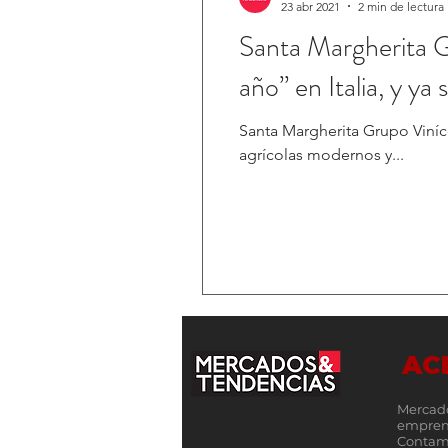
23 abr 2021
2 min de lectura
Santa Margherita G
año” en Italia, y ya 
Santa Margherita Grupo Viníc
agrícolas modernos y...
AC
Mercad
empren
Contamo