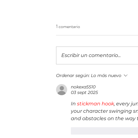
1 comentario
Escribir un comentario...
Costa Rica inicia con un evento
Ordenar según:
Lo más nuevo
virtual la ruta hacia Innkind FiEd
nokexa5510
2026 para debatir el impacto de
03 sept 2025
la IA en las universidades
In 
stickman hook
, every j
your character swinging s
and obstacles on the way t
Me gusta
Reacciona