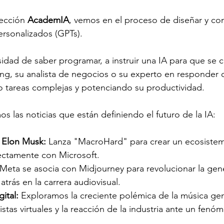
ección 
AcademIA
, vemos en el proceso de diseñar y cons
ersonalizados (GPTs).
idad de saber programar, a instruir una IA para que se c
ng, su analista de negocios o su experto en responder 
o tareas complejas y potenciando su productividad.
s las noticias que están definiendo el futuro de la IA:
 Elon Musk:
 Lanza "MacroHard" para crear un ecosiste
ectamente con Microsoft. 
 Meta se asocia con Midjourney para revolucionar la gen
trás en la carrera audiovisual. 
ital:
 Exploramos la creciente polémica de la música gen
istas virtuales y la reacción de la industria ante un fenó