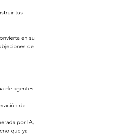
truir tus 
onvierta en su 
objeciones de 
ma de agentes 
eración de 
erada por IA, 
meno que ya 