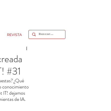
REVISTA
creada
! #31
puestas? ¿Qué 
io conocimiento 
t IT! dejamos 
mientas de IA.