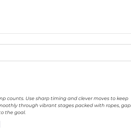
Más que una tienda: Universal
Costa
cumple 100 años como parte de
como 
la historia de las familias
expan
costarricenses
reuni
ump counts. Use sharp timing and clever moves to keep 
moothly through vibrant stages packed with ropes, gaps
o the goal.
r