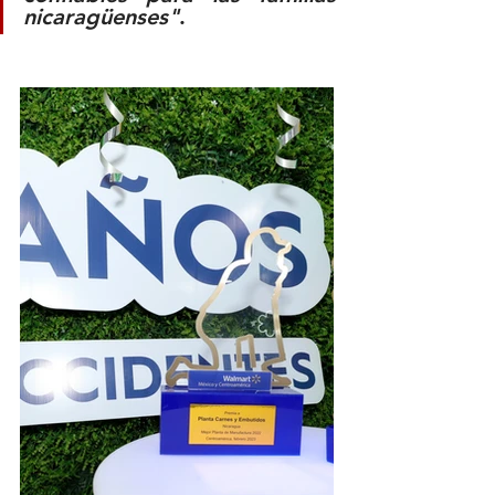
nicaragüenses"
.