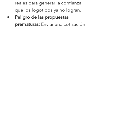
reales para generar la confianza 
que los logotipos ya no logran.
Peligro de las propuestas 
prematuras:
 Enviar una cotización 
antes de lograr un compromiso 
firme destruye el valor de la 
solución, posicionando al 
vendedor como un simple 
proveedor de precio y no como 
un socio consultor.
Actualidad
Negocios
Ver todo
Entradas relacionadas