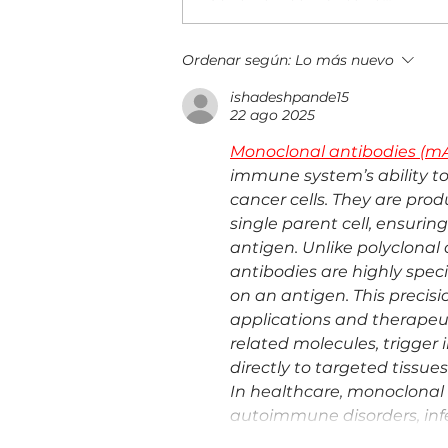
Evolución Pyme Guatemala 2026
Ordenar según:
Lo más nuevo
reunió a más de 400 empresarios
ishadeshpande15
22 ago 2025
Monoclonal antibodies (m
immune system’s ability to
cancer cells. They are pro
single parent cell, ensuring
antigen. Unlike polyclonal
antibodies are highly spec
on an antigen. This precis
applications and therapeu
related molecules, trigger
directly to targeted tissues
In healthcare, monoclonal 
autoimmune disorders, inf