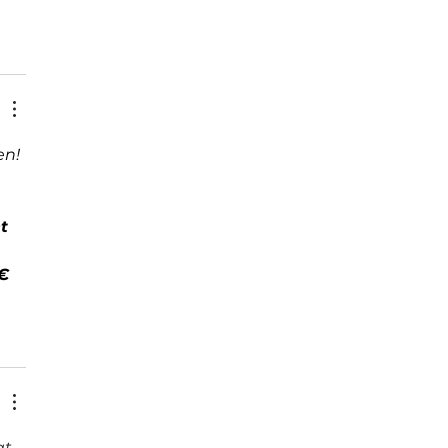
n! 
t
 €
t 