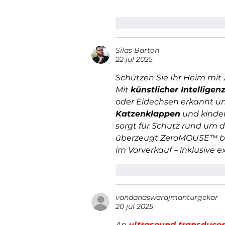
Me gusta
Reacciona
Silas Barton
22 jul 2025
Schützen Sie Ihr Heim mit
Mit 
künstlicher Intelligen
oder Eidechsen erkannt un
Katzenklappen
 und kinder
sorgt für Schutz rund um di
überzeugt ZeroMOUSE™ be
im Vorverkauf – inklusive e
Me gusta
Reacciona
vandanaswarajmanturgekar
20 jul 2025
An 
ultrasound transducer