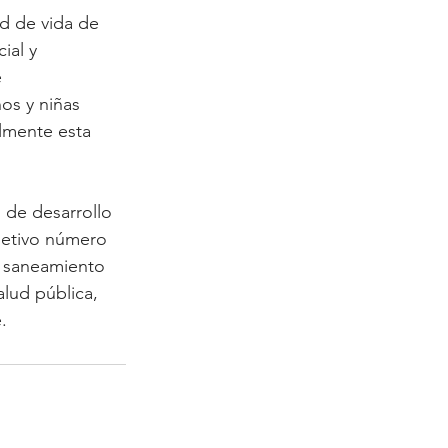
ad de vida de 
ial y 
 
os y niñas 
lmente esta 
s de desarrollo 
jetivo número 
y saneamiento 
lud pública, 
.