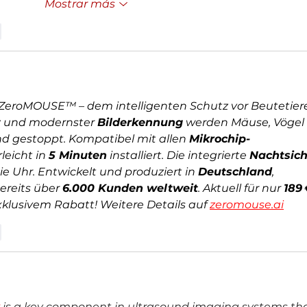
Mostrar más
r
 ZeroMOUSE™ – dem intelligenten Schutz vor Beutetiere
z
 und modernster 
Bilderkennung
 werden Mäuse, Vögel 
d gestoppt. Kompatibel mit allen 
Mikrochip-
leicht in 
5 Minuten
 installiert. Die integrierte 
Nachtsich
e Uhr. Entwickelt und produziert in 
Deutschland
, 
reits über 
6.000 Kunden weltweit
. Aktuell für nur 
189
xklusivem Rabatt! Weitere Details auf 
zeromouse.ai
r
 is a key component in ultrasound imaging systems tha