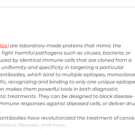
Costa Rica Marriott Hacienda
Centr
Belén cumple 30 años con una
veloc
estrategia basada en innovación y
qué
tradición
Abs)
 are laboratory-made proteins that mimic the 
 fight harmful pathogens such as viruses, bacteria, or 
duced by identical immune cells that are cloned from a 
 uniformity and specificity in targeting a particular 
 antibodies, which bind to multiple epitopes, monoclonal
ific, recognizing and binding to only one unique epitope
ion makes them powerful tools in both diagnostic 
tic treatments. They can be designed to block disease-
 immune responses against diseased cells, or deliver dru
.
antibodies have revolutionized the treatment of cancer
ectious diseases, and more…