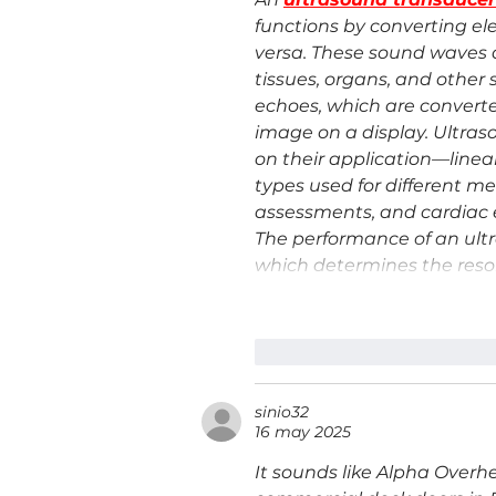
functions by converting el
versa. These sound waves a
tissues, organs, and other 
echoes, which are converte
image on a display. Ultra
on their application—line
types used for different m
assessments, and cardiac 
The performance of an ultr
which determines the reso
Me gusta
Reacciona
sinio32
16 may 2025
It sounds like Alpha Overh