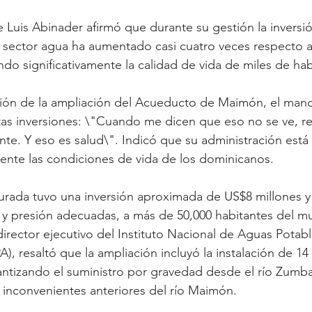
e Luis Abinader afirmó que durante su gestión la inversi
 sector agua ha aumentado casi cuatro veces respecto a
ndo significativamente la calidad de vida de miles de hab
ción de la ampliación del Acueducto de Maimón, el mand
stas inversiones: \"Cuando me dicen que eso no se ve, 
ente. Y eso es salud\". Indicó que su administración es
ente las condiciones de vida de los dominicanos.
urada tuvo una inversión aproximada de US$8 millones y 
 y presión adecuadas, a más de 50,000 habitantes del mu
irector ejecutivo del Instituto Nacional de Aguas Potabl
A), resaltó que la ampliación incluyó la instalación de 14
antizando el suministro por gravedad desde el río Zumba
os inconvenientes anteriores del río Maimón.