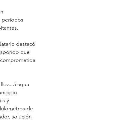
ón 
 períodos 
itantes.
atario destacó 
respondo que 
tá comprometida 
llevará agua 
nicipio. 
es y 
 kilómetros de 
dor, solución 