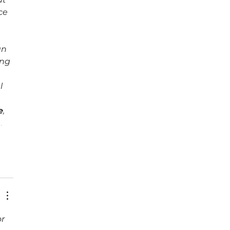
ce 
an 
ng 
l 
e
, 
…
r 