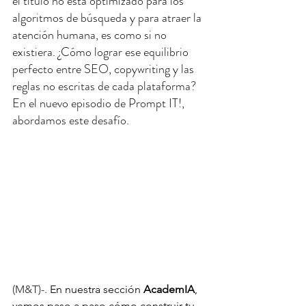
el título no está optimizado para los 
algoritmos de búsqueda y para atraer la 
atención humana, es como si no 
existiera. ¿Cómo lograr ese equilibrio 
perfecto entre SEO, copywriting y las 
reglas no escritas de cada plataforma? 
En el nuevo episodio de Prompt IT!, 
abordamos este desafío.
(M&T)-. 
En nuestra sección 
AcademIA
, 
vemos paso a paso cómo construir tu 