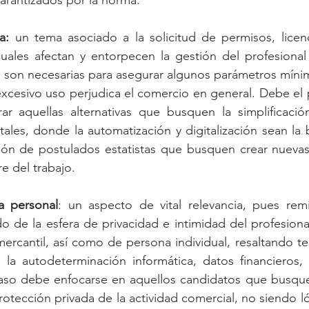
a:
 un tema asociado a la solicitud de permisos, licenc
 cuales afectan y entorpecen la gestión del profesional
o, son necesarias para asegurar algunos parámetros mínim
xcesivo uso perjudica el comercio en general. Debe el p
orar aquellas alternativas que busquen la simplificació
ales, donde la automatización y digitalización sean la 
ión de postulados estatistas que busquen crear nuevas 
bre del trabajo.
ra personal
: un aspecto de vital relevancia, pues remi
do de la esfera de privacidad e intimidad del profesiona
ercantil, así como de persona individual, resaltando t
 la autodeterminación informática, datos financieros, 
aso debe enfocarse en aquellos candidatos que busquen
otección privada de la actividad comercial, no siendo lóg