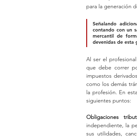
para la generación d
Señalando adicion
contando con un sal
mercantil de forma
devenidas de esta 
Al ser el profesiona
que debe correr po
impuestos derivados
como los demás trám
la profesión. En est
siguientes puntos:
Obligaciones tribut
independiente, la p
sus utilidades, can