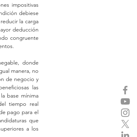
nes impositivas 
ndición debiese 
educir la carga 
mayor deducción 
ndo congruente 
entos.
negable, donde 
gual manera, no 
ón de negocio y 
neficiosas las 
la base mínima 
el tiempo real 
de pago para el 
andidaturas que 
uperiores a los 