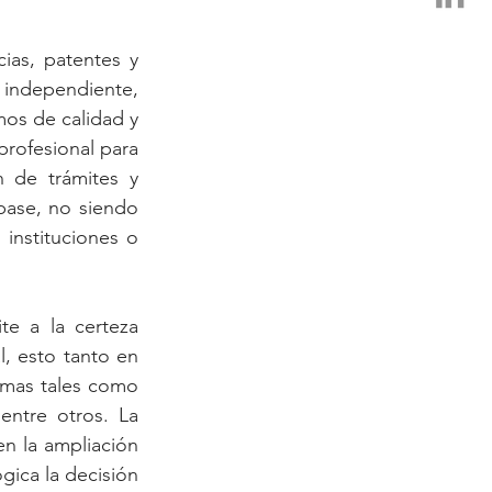
ias, patentes y 
 independiente, 
os de calidad y 
rofesional para 
n de trámites y 
base, no siendo 
instituciones o 
te a la certeza 
l, esto tanto en 
emas tales como 
entre otros. La 
 la ampliación 
ica la decisión 