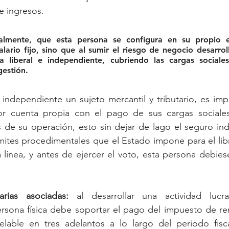
e ingresos. 
almente, que esta persona se configura en su propio e
ario fijo, sino que al sumir el riesgo de negocio desarroll
 liberal e independiente, cubriendo las cargas sociales 
gestión.
l independiente un sujeto mercantil y tributario, es impo
r cuenta propia con el pago de sus cargas sociales
 de su operación, esto sin dejar de lago el seguro ind
ites procedimentales que el Estado impone para el libr
a línea, y antes de ejercer el voto, esta persona debiese
arias asociadas:
 al desarrollar una actividad lucr
ersona física debe soportar el pago del impuesto de re
celable en tres adelantos a lo largo del periodo fisca