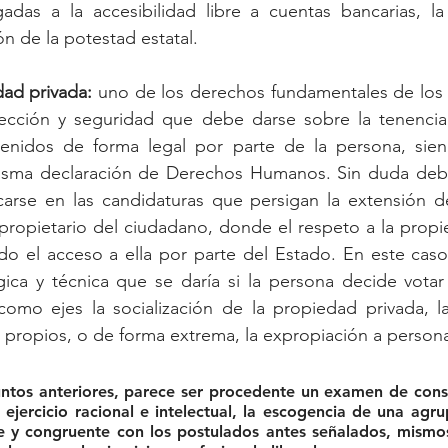
gadas a la accesibilidad libre a cuentas bancarias, la
ón de la potestad estatal.
dad privada:
 uno de los derechos fundamentales de los 
ección y seguridad que debe darse sobre la tenencia
tenidos de forma legal por parte de la persona, sie
sma declaración de Derechos Humanos. Sin duda debe 
arse en las candidaturas que persigan la extensión de 
 propietario del ciudadano, donde el respeto a la prop
do el acceso a ella por parte del Estado. En este caso,
gica y técnica que se daría si la persona decide votar
omo ejes la socialización de la propiedad privada, la 
 propios, o de forma extrema, la expropiación a person
ntos anteriores, parece ser procedente un examen de consci
ejercicio racional e intelectual, la escogencia de una agrup
e y congruente con los postulados antes señalados, mismo