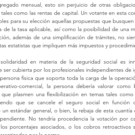
gregado mensual, esto sin perjuicio de otras obligacio
 tales como las rentas de capital. Un votante en esta co
les para su elección aquellas propuestas que busquen r
a de la tasa aplicable, así como la posibilidad de una 
ión, además de una simplificación de trámites, no sie
tas estatistas que impliquen más impuestos y procedimi
 solidaridad en materia de la seguridad social es in
 ser cubierta por los profesionales independientes de i
 persona física que soporta toda la carga de la operaci
rativo-comercial, la persona debería valorar como be
s que plasmen una flexibilización en temas tales como 
tiendo que se cancele el seguro social en función d
un estándar general, o bien, la rebaja de esta cuantía 
ndependiente. No tendría procedencia la votación por c
los porcentajes asociados, o los cobros retroactivos s
arantizados por la norma.