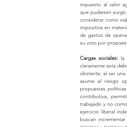
impuesto al valor a
que pudiesen surgir,
considerar como viab
impositiva en materi
de gastos de operac
su voto por propues
Cargas sociales:
 la
claramente esta debe
obstante, al ser una
asume el riesgo ope
propuestas política
contributiva, permi
trabajado y no como 
ejercicio liberal i
buscan incrementar 
mínimos y tiempos g