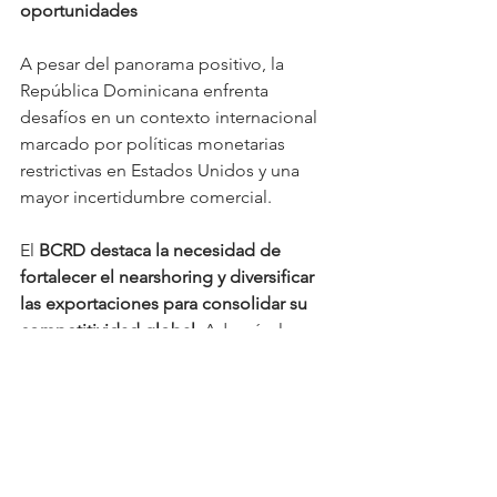
oportunidades  
A pesar del panorama positivo, la 
República Dominicana enfrenta 
desafíos en un contexto internacional 
marcado por políticas monetarias 
restrictivas en Estados Unidos y una 
mayor incertidumbre comercial.  
El 
BCRD destaca la necesidad de 
fortalecer el nearshoring y diversificar 
las exportaciones para consolidar su 
competitividad global. 
Además, la 
expansión de sectores estratégicos y la 
promoción de nuevas inversiones 
serán claves para mantener la 
calificación favorable de la deuda 
soberana en los mercados 
internacionales.  