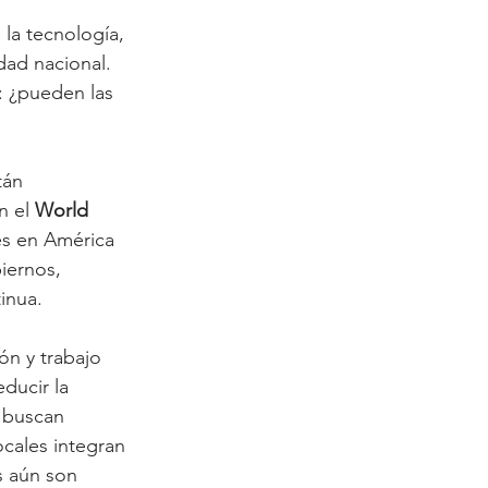
a tecnología, 
dad nacional. 
: ¿pueden las 
tán 
n el 
World 
es en América 
iernos, 
inua.
ón y trabajo 
ducir la 
 buscan 
cales integran 
s aún son 