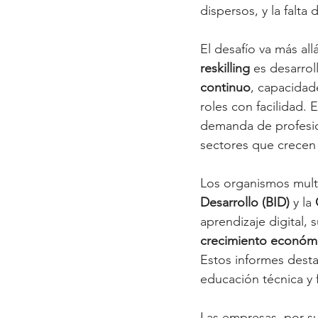
dispersos, y la falta
El desafío va más al
reskilling
 es desarroll
continuo
, capacidad
roles con facilidad. 
demanda de profesio
sectores que crecen
Los organismos multi
Desarrollo (BID)
 y la 
aprendizaje digital,
crecimiento económi
Estos informes destac
educación técnica y 
Las empresas, por su