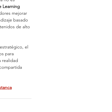
 Learning 
adores mejorar 
ndizaje basado 
enidos de alto 
stratégico, el 
os para 
 realidad 
 compartida 
stanca