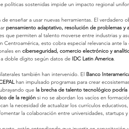
 de políticas sostenidas impide un impacto regional unifo
lá de enseñar a usar nuevas herramientas. El verdadero ob
ar 
pensamiento adaptativo, resolución de problemas y a
es que permiten al talento moverse entre industrias y as
En Centroamérica, esto cobra especial relevancia ante la 
nales en 
ciberseguridad, comercio electrónico y analíti
 a doble dígito según datos de 
IDC Latin America
.
laterales también han intervenido. El 
Banco Interameric
CEPAL
 han impulsado programas para crear ecosistema
 subrayando que 
la brecha de talento tecnológico podría l
co de la región
 si no se abordan los vacíos en formación
an la necesidad de actualizar los currículos educativos, f
fomentar la colaboración entre universidades, startups y
 parte, están entendiendo que invertir en capacitación y