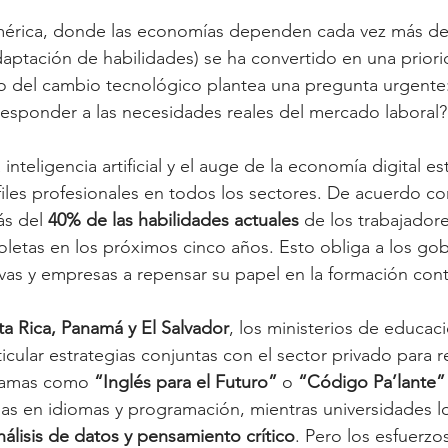
érica, donde las economías dependen cada vez más de l
adaptación de habilidades) se ha convertido en una priori
mo del cambio tecnológico plantea una pregunta urgente
 responder a las necesidades reales del mercado laboral?
inteligencia artificial y el auge de la economía digital es
files profesionales en todos los sectores. De acuerdo co
ás del 
40% de las habilidades actuales
 de los trabajador
letas en los próximos cinco años. Esto obliga a los gob
ivas y empresas a repensar su papel en la formación cont
a Rica, Panamá y El Salvador
, los ministerios de educaci
cular estrategias conjuntas con el sector privado para re
gramas como 
“Inglés para el Futuro”
 o 
“Código Pa’lante”
s en idiomas y programación, mientras universidades lo
nálisis de datos y pensamiento crítico
. Pero los esfuerzo