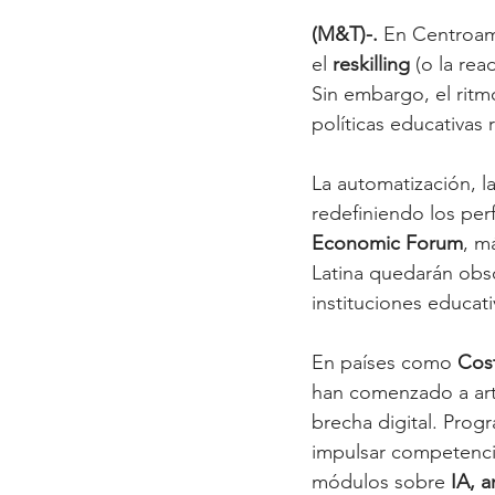
(M&T)-.
 En Centroam
el 
reskilling
 (o la re
Sin embargo, el rit
políticas educativas
La automatización, la 
redefiniendo los per
Economic Forum
, m
Latina quedarán obso
instituciones educat
En países como 
Cost
han comenzado a arti
brecha digital. Pro
impulsar competencia
módulos sobre 
IA, a