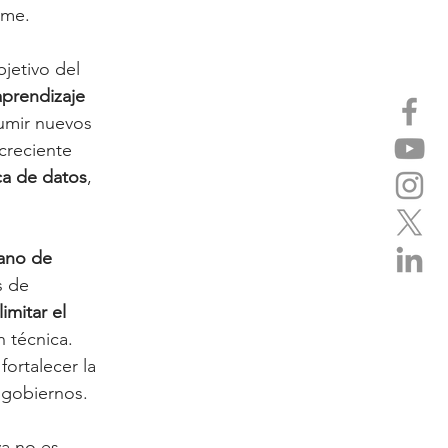
rme.
jetivo del 
prendizaje 
umir nuevos 
creciente 
ca de datos
, 
ano de 
s de 
imitar el 
 técnica. 
ortalecer la 
 gobiernos.
a no es 