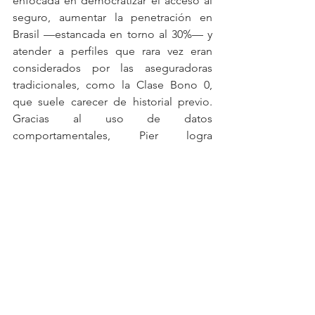
enfocada en democratizar el acceso al 
seguro, aumentar la penetración en 
Brasil —estancada en torno al 30%— y 
atender a perfiles que rara vez eran 
considerados por las aseguradoras 
tradicionales, como la Clase Bono 0, 
que suele carecer de historial previo. 
Gracias al uso de datos 
comportamentales, Pier logra 
comprender mejor a estos 
consumidores, ofrecer precios 
accesibles y operar de forma rentable 
incluso con riesgos más altos.
Desde la mirada de una insurtech que 
nació en plena agenda de innovación, 
Pier también destaca que Brasil aún 
tiene espacio para mejorar su 
regulación. Fueron protagonistas en la 