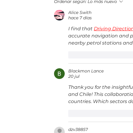
¡Construyendo el futuro
Ordenar según:
Lo más nuevo
financiero! Llega a Guatemala la
Alice Swith
IX edición del 5B Digital Summit
hace 7 días
I find that 
Driving Directio
accurate navigation and pra
nearby petrol stations and
Me gusta
Reacciona
Blackmon Lance
20 jul
Thank you for the insight
and Chile! This collaborati
countries. Which sectors d
Me gusta
Reacciona
dzv38857