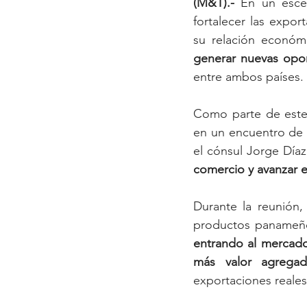
(M&T).-
 En un escen
fortalecer las expo
su relación económ
generar nuevas opo
entre ambos países.
Como parte de este e
en un encuentro de t
el cónsul Jorge Día
comercio y avanzar e
Durante la reunión,
productos panameño
entrando al mercado
más valor agrega
exportaciones reales