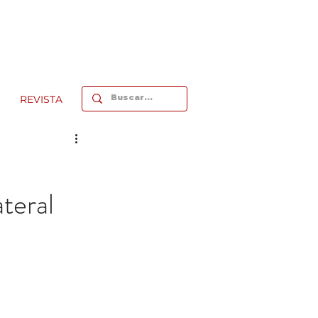
REVISTA
teral