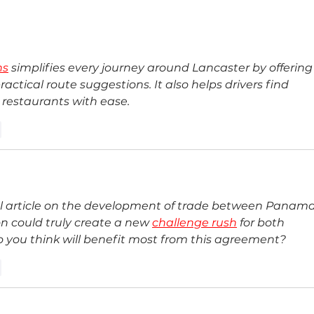
Un vistazo a fondo de la nueva
Top 1
familia de plegables Galaxy Z
MSP 5
servi
ns
 simplifies every journey around Lancaster by offering
ctical route suggestions. It also helps drivers find 
 restaurants with ease.
r
ful article on the development of trade between Panama
on could truly create a new 
challenge rush
 for both 
o you think will benefit most from this agreement?
r