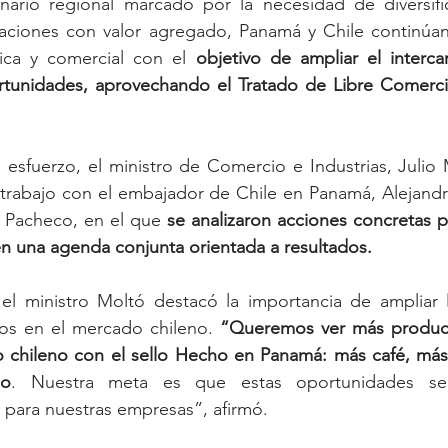
ario regional marcado por la necesidad de diversifi
rtaciones con valor agregado, Panamá y Chile continúan
ica y comercial con el 
objetivo de ampliar el intercam
rtunidades, aprovechando el Tratado de Libre Comerci
sfuerzo, el ministro de Comercio e Industrias, Julio M
rabajo con el embajador de Chile en Panamá, Alejandro 
z Pacheco, en el que 
se analizaron acciones concretas pa
n una agenda conjunta orientada a resultados.
 el ministro Moltó destacó la importancia de ampliar l
s en el mercado chileno. 
“Queremos ver más produc
 chileno con el sello Hecho en Panamá: más café, más a
do
. Nuestra meta es que estas oportunidades se 
 para nuestras empresas”, afirmó.