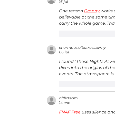
16 jul
One reason 
Granny
 works 
believable at the same tim
carry the whole game. That 
Me gusta
Reacciona
enormous.albatross.xvmy
06 jul
I found "Those Nights At F
dives into the origins of 
events. The atmosphere is d
Me gusta
Reacciona
afflictedm
14 ene
FNAF Free
 uses silence an