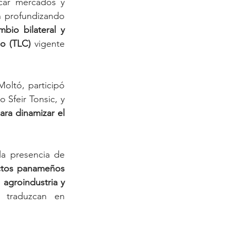
car mercados y 
 profundizando 
bio bilateral y 
o (TLC)
 vigente 
oltó, participó 
Sfeir Tonsic, y 
ra dinamizar el 
a presencia de 
tos panameños 
groindustria y 
traduzcan en 