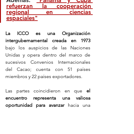
Además: 
"Panamá y Cuba 
refuerzan la cooperación 
regional en ciencias 
espaciales"
La ICCO es una Organización 
intergubernamental creada en 1973
bajo los auspicios de las Naciones 
Unidas y opera dentro del marco de 
sucesivos Convenios Internacionales 
del Cacao; cuenta con 51 países 
miembros y 22 países exportadores.
Las partes coincidieron en que 
el 
encuentro representa una valiosa 
oportunidad para avanzar 
hacia una 
colaboración más estrecha y explorar 
nuevas oportunidades de desarrollo 
conjunto.
Actualidad