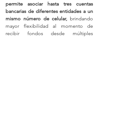
permite asociar hasta tres cuentas 
bancarias de diferentes entidades a un 
mismo número de celular,
 brindando 
mayor flexibilidad al momento de 
recibir fondos desde múltiples 
orígenes.
Puede interesarle: 
"Panamá 
lidera en estabilidad salarial y 
equidad de género en 
América Latina"
La apuesta por la interoperabilidad 
bancaria no solo fortalece la 
competitividad del sistema financiero 
panameño, sino que 
impulsa la 
inclusión digital, facilitando el acceso a 
servicios modernos y seguros para 
miles de personas 
que requieren 