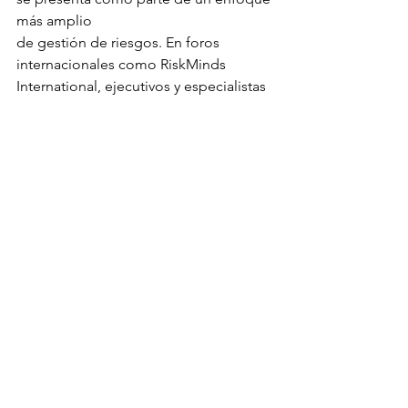
más amplio 
de gestión de riesgos. En foros 
internacionales como RiskMinds 
International, ejecutivos y especialistas 
han discutido el papel de la 
inteligencia artificial, la gobernanza y la 
innovación tecnológica para equilibrar 
riesgo, regulación y transformación en 
las instituciones financieras.
Actualidad
Economía
Banca y Finanzas
Ver todo
Entradas relacionadas