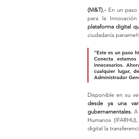
(M&T).-
 En un paso d
para la Innovació
plataforma digital qu
ciudadanía panameñ
“Este es un paso h
Conecta estamos e
innecesarios. Aho
cualquier lugar, d
Administrador Gene
Disponible en su ve
desde ya una vari
gubernamentales.
 A
Humanos (IFARHU), p
digital la transferenc