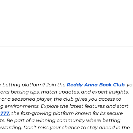
Un vistazo a fondo de la nueva
Top 1
familia de plegables Galaxy Z
MSP 5
servi
e betting platform? Join the 
Reddy Anna Book Club
, yo
orts betting tips, match updates, and expert insights. 
or a seasoned player, the club gives you access to 
ng environments. Explore the latest features and start 
 777
, the fast-growing platform known for its secure 
ts. Be part of a winning community where betting 
warding. Don’t miss your chance to stay ahead in the 