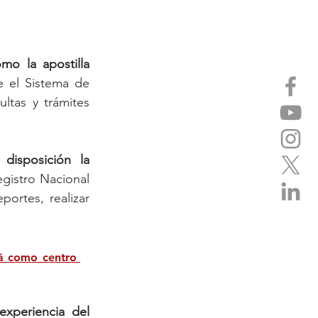
o la apostilla 
e el Sistema de 
ltas y trámites 
disposición la 
gistro Nacional 
rtes, realizar 
á como centro 
xperiencia del 