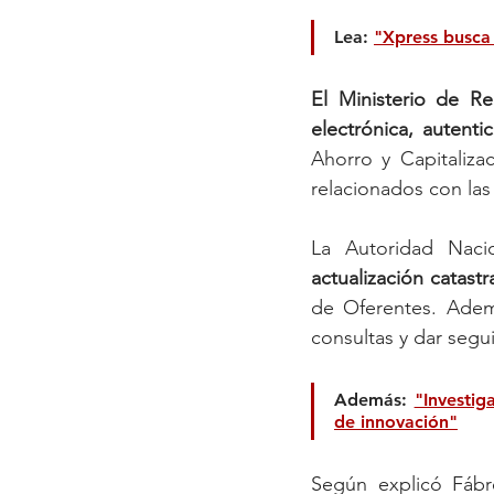
Lea: 
"Xpress busca 
El Ministerio de Re
electrónica, autent
Ahorro y Capitaliza
relacionados con las 
La Autoridad Naci
actualización catastra
de Oferentes. Ademá
consultas y dar segu
Además: 
"Investig
de innovación"
Según explicó Fábr