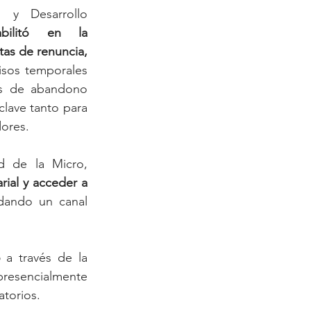
 y Desarrollo 
bilitó en la 
tas de renuncia,
isos temporales 
es de abandono 
clave tanto para 
ores.
d de la Micro, 
ial y acceder a 
dando un canal 
o
 a través de la 
presencialmente 
atorios.