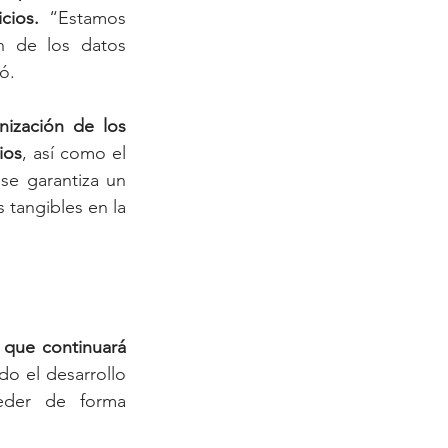
cios.
 “Estamos 
n de los datos 
ó.
ización de los 
ios
, así como el 
e garantiza un 
tangibles en la 
que continuará 
do el desarrollo 
eder de forma 