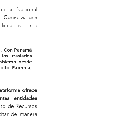
oridad Nacional 
 Conecta, una 
licitados por la 
no. Con Panamá 
los traslados 
obierno desde 
olfo Fábrega, 
lataforma ofrece 
tas entidades 
nto de Recursos 
itar de manera 