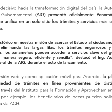
ecisivo hacia la transformación digital del país, la Aut
n Gubernamental 
(AIG) presentó oficialmente Panamá
e unifica en un solo sitio los trámites y servicios
 más so
a.
istórico en nuestra misión de acercar el Estado al ciudada
liminando las largas filas, los trámites engorrosos y 
ra, los panameños pueden acceder a servicios clave del g
e manera segura, eficiente y sencilla”, destacó el Ing. Ad
ral de la AIG, durante el acto de lanzamiento.
rsión web y como aplicación móvil para Android, 
la p
edad de trámites en línea provenientes de distin
 través del Instituto para la Formación y Aprovechamie
or ejemplo, los beneficiarios de becas pueden solic
ia vía ACH.