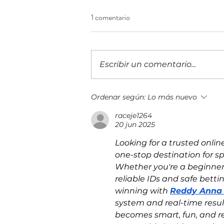
1 comentario
Escribir un comentario...
¡Construyendo el futuro
Ordenar según:
Lo más nuevo
financiero! Llega a Guatemala la
raceje1264
IX edición del 5B Digital Summit
20 jun 2025
Looking for a trusted onlin
one-stop destination for sp
Whether you're a beginner 
reliable IDs and safe betti
winning with 
Reddy Anna
system and real-time resul
becomes smart, fun, and re