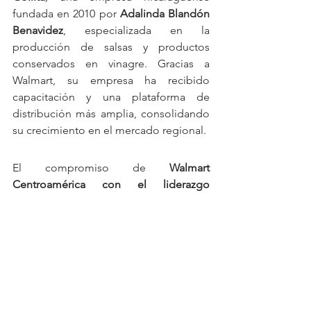
fundada en 2010 por 
Adalinda Blandón 
Benavidez
, especializada en la 
producción de salsas y productos 
conservados en vinagre. Gracias a 
Walmart, su empresa ha recibido 
capacitación y una plataforma de 
distribución más amplia, consolidando 
su crecimiento en el mercado regional.
El compromiso de 
Walmart 
Centroamérica con el liderazgo 
femenino y el apoyo a 
emprendimientos locales continúa 
fortaleciendo el papel de las mujeres 
en la economía de la región
. Con estos 
esfuerzos, la compañía no solo impulsa 
la equidad de género, sino que 
también genera un impacto positivo en 