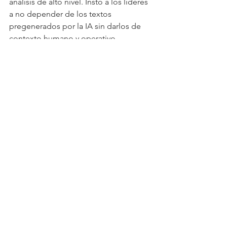
análisis de alto nivel. Instó a los líderes 
a no depender de los textos 
pregenerados por la IA sin darlos de 
contexto humano y operativo.
"La inteligencia artificial no 
reemplaza el pensamiento 
estratégico, lo amplifica. Las 
que van a ganar no serán las 
empresas que tengan más 
data, sino las que realmente 
sepan tomar mejores 
decisiones con ella", concluyó 
Díaz Llamas ante una 
audiencia compuesta por 
tomadores de decisión del 
sector corporativo y de TI.
Actualidad
Tecnología
Banca y Finanzas