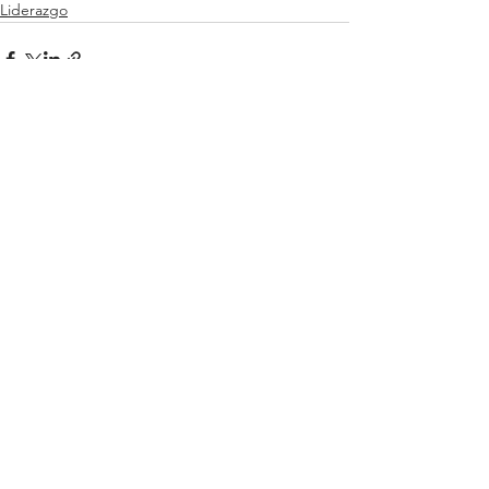
Liderazgo
Ver todo
Entradas relacionadas