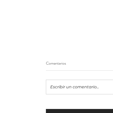
Comentarios
Escribir un comentario...
Costa Rica inicia con un evento
virtual la ruta hacia Innkind FiEd