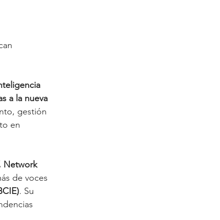
can 
nteligencia 
as a la nueva 
nto, gestión 
to en 
, Network 
ás de voces 
BCIE)
. Su 
endencias 