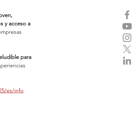
oven, 
s y acceso a 
 empresas 
eludible para 
periencias 
5/es/info