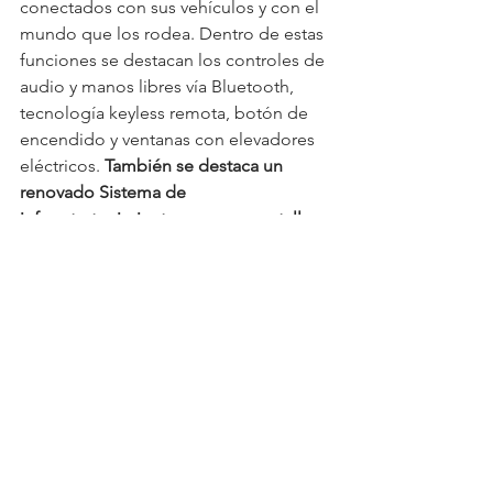
conectados con sus vehículos y con el 
mundo que los rodea. Dentro de estas 
funciones se destacan los controles de 
audio y manos libres vía Bluetooth, 
tecnología keyless remota, botón de 
encendido y ventanas con elevadores 
eléctricos. 
También se destaca un 
renovado Sistema de 
infoentretenimiento con una pantalla 
táctil flotante, Android Auto, Apple 
CarPlay y sistema de Audio BOSE®, 
entre otros, dichas características varían 
según la versión.
El nuevo Nissan Sentra está disponible 
en las versiones SR y Advance, y los 
clientes pueden acercarse a las salas 
de venta Nissan en San Salvador, Santa 
Ana y San Miguel. Nissan reafirma su el 
compromiso por ofrecer 
vehículos de 