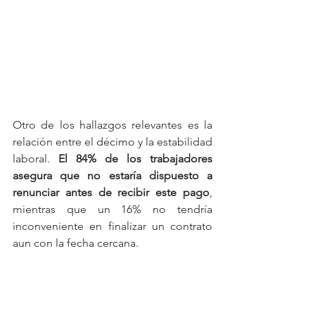
Otro de los hallazgos relevantes es la 
relación entre el décimo y la estabilidad 
laboral. 
El 84% de los trabajadores 
asegura que no estaría dispuesto a 
renunciar antes de recibir este pago
, 
mientras que un 16% no tendría 
inconveniente en finalizar un contrato 
aun con la fecha cercana.
Finalmente, el informe señala que el 
décimo incide significativamente en la 
salud financiera de los talentos: 
el 61% 