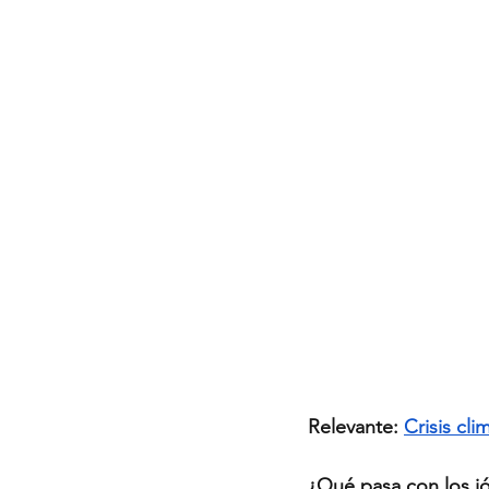
Relevante: 
Crisis cl
¿Qué pasa con los j