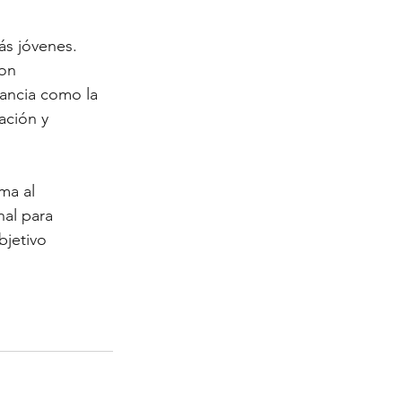
ás jóvenes. 
on 
tancia como la 
ación y 
ma al
nal para
bjetivo