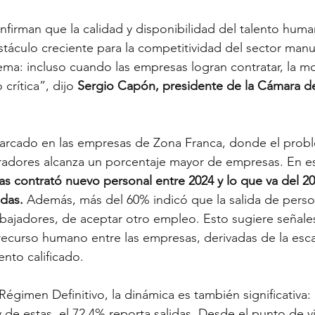
nfirman que la calidad y disponibilidad del talento huma
táculo creciente para la competitividad del sector manu
ema: incluso cuando las empresas logran contratar, la mo
crítica”, dijo
 Sergio Capón, presidente de la Cámara de
rcado en las empresas de Zona Franca, donde el probl
radores alcanza un porcentaje mayor de empresas. En es
s contrató nuevo personal entre 2024 y lo que va del 202
idas.
 Además, más del 60% indicó que la salida de perso
rabajadores, de aceptar otro empleo. Esto sugiere señale
ecurso humano entre las empresas, derivadas de la esc
ento calificado.
égimen Definitivo, la dinámica es también significativa: 
 de estas, el 72,4% reporta salidas. Desde el punto de v