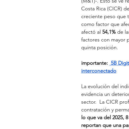
(M&T)-. Esto se ve r
Costa Rica (CICR) d
creciente peso que t
como factor que afec
afectó al 
54,1% 
de l
factores con mayor p
quinta posición. 
importante: 
 5B Digi
interconectado
La evolución del ind
evidencia un deterio
sector.  La CICR pro
contratación y perma
lo que va del 2025, 
reportan que una par