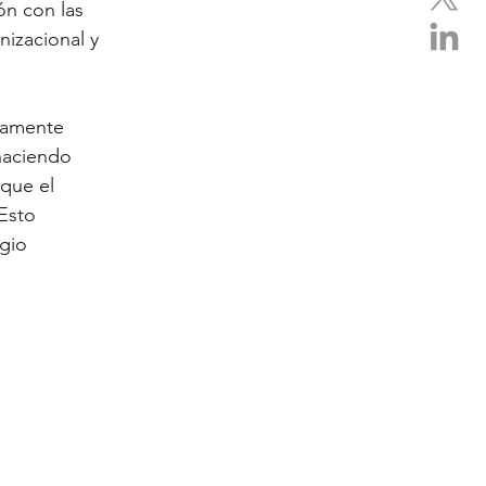
ón con las 
izacional y 
camente
 haciendo
que el
 Esto
rgio