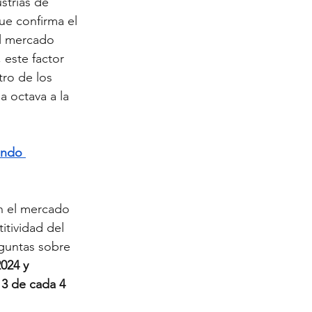
strias de 
ue confirma el 
el mercado 
 este factor 
ro de los 
a octava a la 
undo 
n el mercado 
itividad del 
guntas sobre 
2024 y
 3 de cada 4 