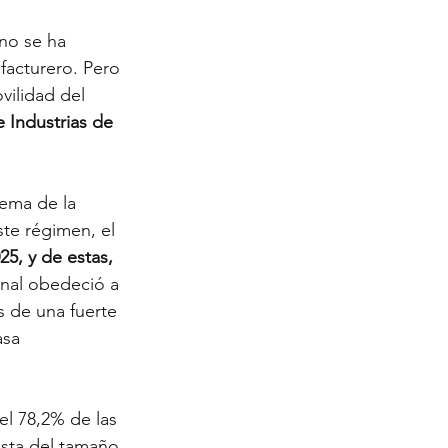
no se ha 
facturero. Pero 
vilidad del 
 Industrias de 
ema de la 
te régimen, el 
5, y de estas, 
nal obedeció a 
s de una fuerte 
asa 
el 78,2% de las 
ista del tamaño 