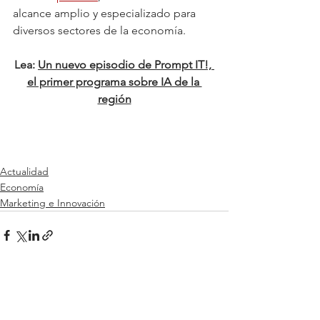
alcance amplio y especializado para 
diversos sectores de la economía.
Lea: 
Un nuevo episodio de Prompt IT!, 
el primer programa sobre IA de la 
región
Actualidad
Economía
Marketing e Innovación
Ver todo
Entradas relacionadas