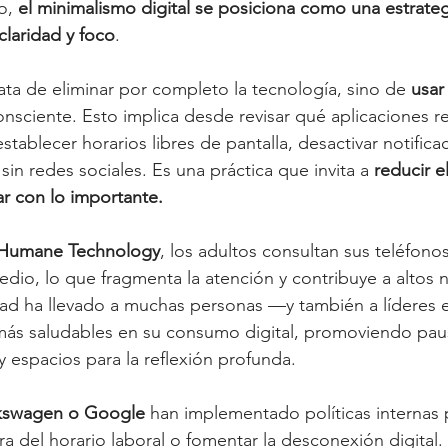
o, 
el minimalismo digital se posiciona como una estrateg
claridad y foco
.
ata de eliminar por completo la tecnología, sino de 
usar
onsciente. Esto implica desde revisar qué aplicaciones r
establecer horarios libres de pantalla, desactivar notifica
sin redes sociales. Es una práctica que invita a 
reducir el
ar con lo importante.
 Humane Technology
, los adultos consultan sus teléfono
edio, lo que fragmenta la atención y contribuye a altos n
idad ha llevado a muchas personas —y también a líderes
 más saludables en su consumo digital, promoviendo paus
y espacios para la reflexión profunda.
kswagen o Google
 han implementado políticas internas pa
ra del horario laboral o fomentar la desconexión digital