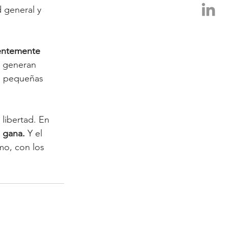
 general y 
ientemente 
e generan 
o, pequeñas 
libertad. En 
, gana.
 Y el 
o, con los 