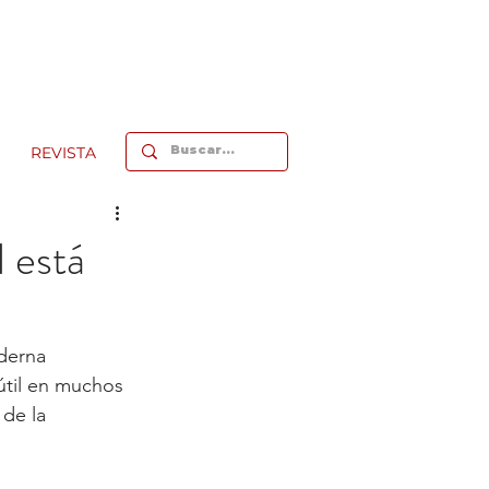
REVISTA
 está
oderna 
útil en muchos 
de la 