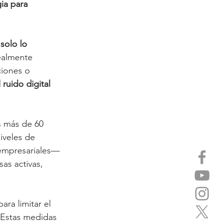
ia para 
 solo lo 
ealmente 
ciones o 
 ruido digital 
s más de 60 
iveles de 
 empresariales— 
as activas, 
ra limitar el 
. Estas medidas 