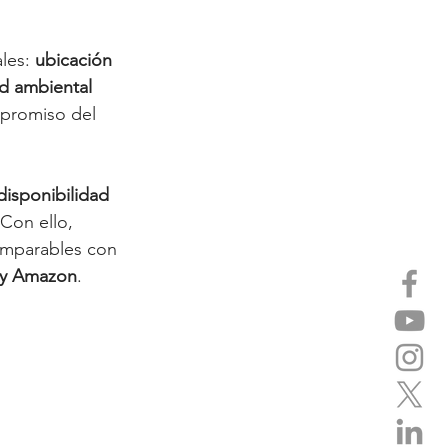
les: 
ubicación 
ad ambiental 
mpromiso del 
disponibilidad 
 Con ello, 
omparables con 
 y Amazon
.