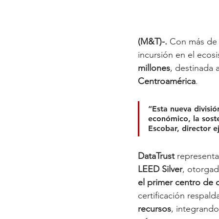
(M&T)-. 
Con más de c
incursión en el ecos
millones
, destinada 
Centroamérica
. 
“
Esta nueva divisió
económico, la soste
Escobar, director e
DataTrust
 representa
LEED Silver
, otorgad
el primer centro de 
certificación respal
recursos
, integrando