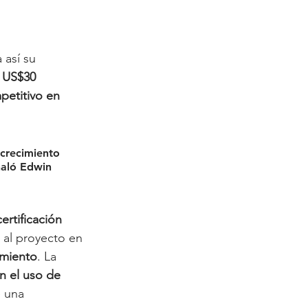
así su 
 
US$30 
etitivo en 
 crecimiento 
ñaló 
Edwin 
certificación 
e al proyecto en 
imiento
. La 
n el uso de 
e una 