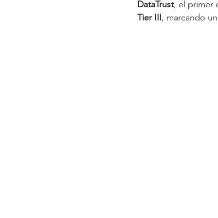
DataTrust
, el primer
Tier III
, marcando un 