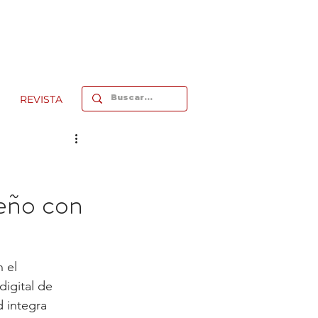
REVISTA
reño con
 el 
digital de 
 integra 