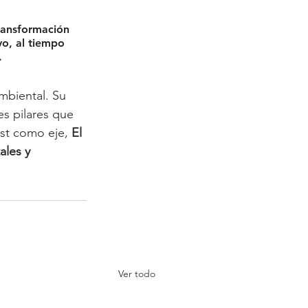
transformación 
o, al tiempo 
.
mbiental. Su 
res pilares que 
st como eje, 
El 
ales y 
Ver todo