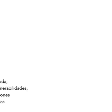
ada, 
erabilidades, 
iones 
as 