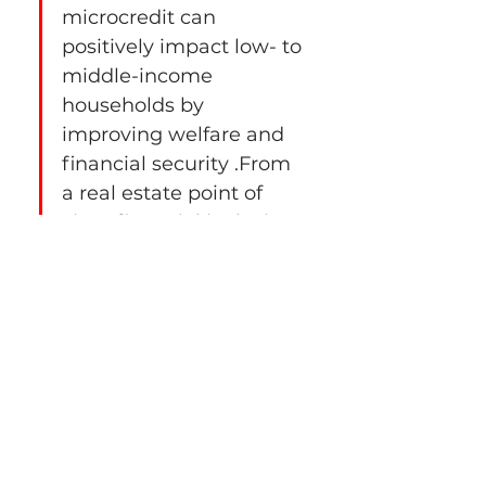
microcredit can 
positively impact low- to 
middle-income 
households by 
improving welfare and 
financial security .From 
a real estate point of 
view, financial inclusion 
is closely linked to 
housing access, when 
people achieve greater 
financial stability, they 
are better…
Mostrar más
Me gusta
Reaccionar