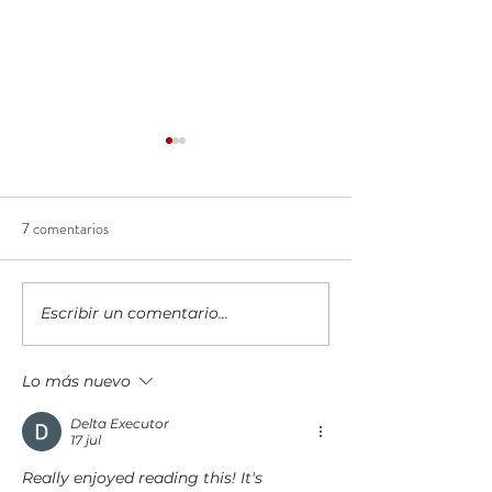
7 comentarios
Escribir un comentario...
Costa Rica Marriott
Centroamérica y el
Hacienda Belén cumple 30
dos velocidades: 
años con una estrategia
crecen y por qué
Lo más nuevo
basada en innovación y
Delta Executor
tradición
17 jul
Really enjoyed reading this! It's 