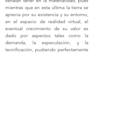
señalan tener en la materialidad, pues 
mientras que en esta última la tierra se 
aprecia por su existencia y su entorno, 
en el espacio de realidad virtual, el 
eventual crecimiento de su valor es 
dado por aspectos tales como la 
demanda, la especulación, y la 
tecnificación, pudiendo perfectamente 
ser inversa, y derivar en una minusvalía 
del inmueble digital, definiéndose que 
más allá de una plusvalía, se parece 
estar ante una variabilidad especulativa 
del valor financiero y económico 
digital.
Claramente el concepto tiene aristas de 
interés para discusión, pues pudiese 
dar paso a temas tales como la 
apreciación y la ganancia,
 que incluso 