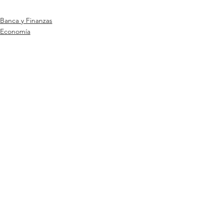
Banca y Finanzas
Economía
Actualidad
Ver todo
Entradas relacionadas