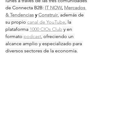
lunes a través de las tres comunidades 
de Connecta B2B: 
IT NOW
, 
Mercados 
& Tendencias
 y 
Construir
, además de 
su propio 
canal de YouTube
, la 
plataforma 
1000 CIOs Club
 y en 
formato 
podcast
, ofreciendo un 
alcance amplio y especializado para 
diversos sectores de la economía.
Tecnología
Economía
Actualidad
Ver todo
Entradas relacionadas