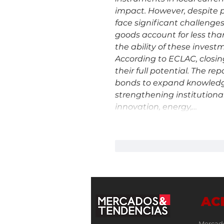
impact. However, despite p
face significant challenge
goods account for less than
the ability of these invest
According to ECLAC, closing
their full potential. The r
bonds to expand knowledge
strengthening institutional
innovation, energy,…
Me gusta
Reacciona
AC
Mercad