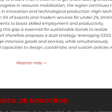
rogress in resource mobilization, the region continues t
s in innovation and technological production. High-tech
 5% of exports and modern services for under 2%, limiti
ments to boost skilled employment and productivity. 
 this gap is essential for sustainable bonds to realize 
eport therefore proposes a dual strategy: leveraging GSSS 
-intensive goods and services, while simultaneously 
 capacities to design, coordinate, and sustain policies i
Mostrar más
r
ERCA DE NOSOTROS
os & Tendencias es la comunidad de economía y negocio