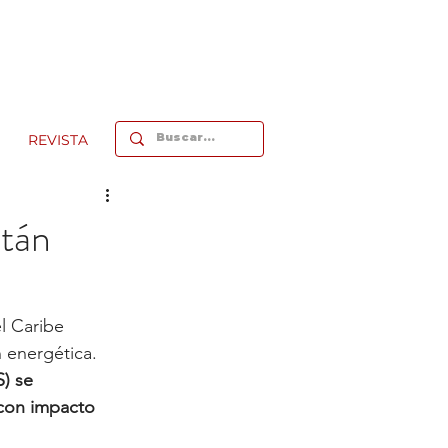
REVISTA
stán
l Caribe 
 energética. 
) se 
 con impacto 