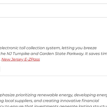
Costa Rica Marriott Hacienda
Centr
Belén cumple 30 años con una
veloc
estrategia basada en innovación y
qué
tradición
lectronic toll collection system, letting you breeze 
e the NJ Turnpike and Garden State Parkway. It saves tim
 
New Jersey E-ZPass
r
size prioritizing renewable energy, developing ener
g local suppliers, and creating innovative financial 
ncy to ensure that investments generate lasting structu