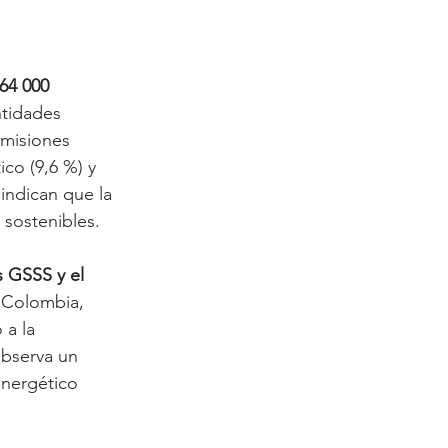
64 000 
tidades 
emisiones 
co (9,6 %) y 
indican que la 
 sostenibles.
s GSSS y el 
, Colombia, 
a la 
observa un 
energético 