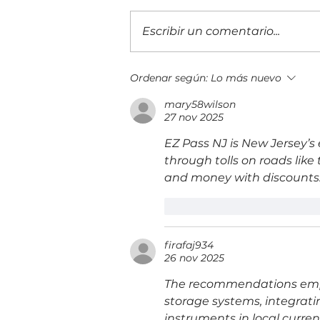
Escribir un comentario...
Evolución Pyme Guatemala 2026
Ordenar según:
Lo más nuevo
reunió a más de 400 empresarios
mary58wilson
27 nov 2025
EZ Pass NJ is New Jersey’s e
through tolls on roads lik
and money with discounts.
Me gusta
Reacciona
firafaj934
26 nov 2025
The recommendations empha
storage systems, integratin
instruments in local curre