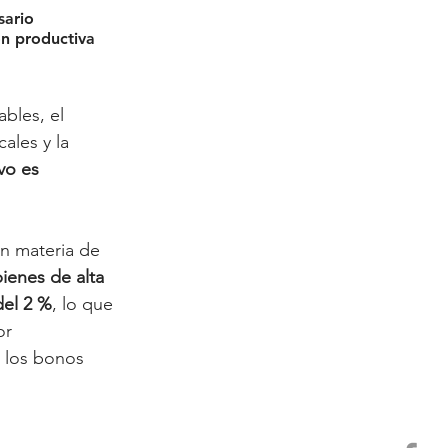
sario 
ón productiva 
bles, el 
ales y la 
vo es 
en materia de 
ienes de alta 
del 2 %
, lo que 
or 
 los bonos 