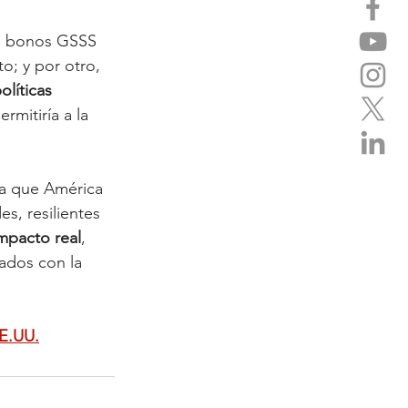
os bonos GSSS 
o; y por otro, 
olíticas 
rmitiría a la 
ra que América 
s, resilientes 
impacto real
, 
ados con la 
EE.UU.