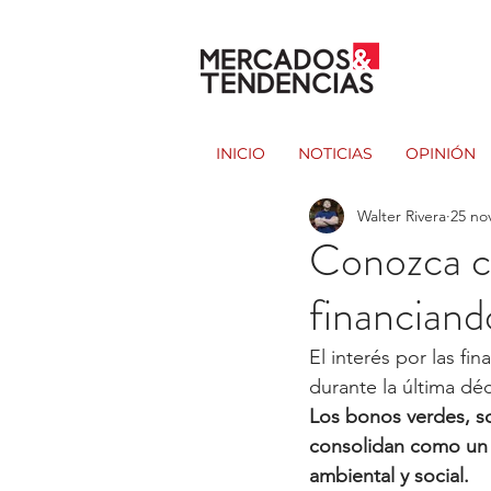
INICIO
NOTICIAS
OPINIÓN
Walter Rivera
25 no
Conozca c
financiand
El interés por las fi
durante la última dé
Los bonos verdes, soc
consolidan como un 
ambiental y social.