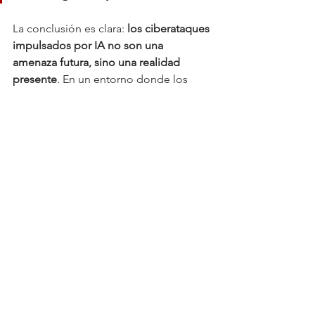
La conclusión es clara: 
los ciberataques 
impulsados por IA no son una 
amenaza futura, sino una realidad 
presente
. En un entorno donde los 
atacantes avanzan con mayor rapidez 
que las defensas, 
actuar con decisión, 
talento especializado e inversión 
estratégica
 será determinante para 
convertir la inteligencia artificial en un 
aliado de resiliencia y no en un factor 
de vulnerabilidad.
Tecnología
Negocios
Ver todo
Entradas relacionadas