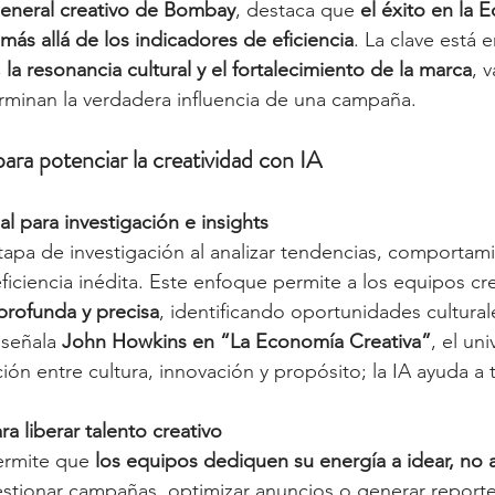
general creativo de Bombay
, destaca que 
el éxito en la 
más allá de los indicadores de eficiencia
. La clave está e
la resonancia cultural y el fortalecimiento de la marca
, v
erminan la verdadera influencia de una campaña.
para potenciar la creatividad con IA
cial para investigación e insights
etapa de investigación al analizar tendencias, comportami
ficiencia inédita. Este enfoque permite a los equipos cre
profunda y precisa
, identificando oportunidades cultural
señala 
John Howkins en “La Economía Creativa”
, el un
ción entre cultura, innovación y propósito; la IA ayuda a
a liberar talento creativo
ermite que 
los equipos dediquen su energía a idear, no a
estionar campañas, optimizar anuncios o generar reporte