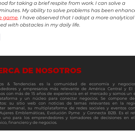
d for taking a brief respite from work. I can solve a 
minutes. My ability to solve problems has been enhanc
le game
. I have observed that I adopt a more analytical
 with obstacles in my daily life.
r
ERCA DE NOSOTROS
os & Tendencias es la comunidad de economía y negocio
dedores y empresarios más relevante de América Central y El 
s con más de 15 años de experiencia en el mercado y somos un 
lataforma y un núcleo para conectar negocios. Se compone de 
tos: su sitio web con noticias de temas relevantes en la reg
ter semanal, su multiplataforma de redes sociales y eventos c
Mujeres Emblemáticas, Evolución Pyme y Connecta B2B. Es el re
 uno para los emprendedores y tomadores de decisiones en el 
co, financiero y de negocios.