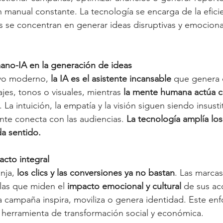
n manual constante. La tecnología se encarga de la eficie
os se concentran en generar ideas disruptivas y emocion
ano-IA en la generación de ideas
ivo moderno, 
la IA es el asistente incansable
 que genera 
jes, tonos o visuales, mientras 
la mente humana actúa c
. La intuición, la empatía y la visión siguen siendo insusti
ente conecta con las audiencias. 
La tecnología amplía los 
a sentido.
acto integral
nja, 
los clics y las conversiones ya no bastan
. Las marca
las que miden el 
impacto emocional y cultural
 de sus ac
 campaña inspira, moviliza o genera identidad. Este enf
a herramienta de transformación social y económica.