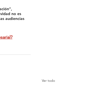
ación
”, 
ividad no es 
as audiencias 
sarial?
Ver todo