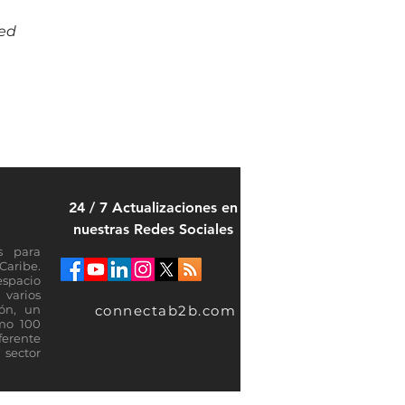
ed 
 
24 / 7 Actualizaciones en
nuestras Redes Sociales
s para
Caribe.
espacio
varios
connectab2b.com
ión, un
omo 100
ferente
sector