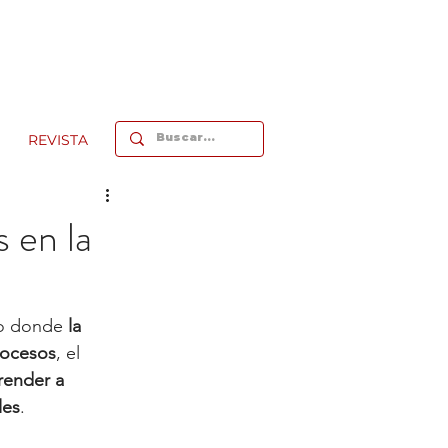
REVISTA
 en la
o donde 
la 
procesos
, el 
render a 
les
.