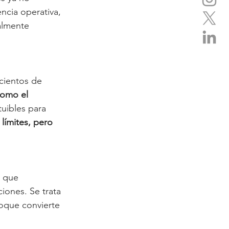
ncia operativa, 
almente 
cientos de 
omo el 
tuibles para 
límites, pero 
s que 
ciones. Se trata 
oque convierte 