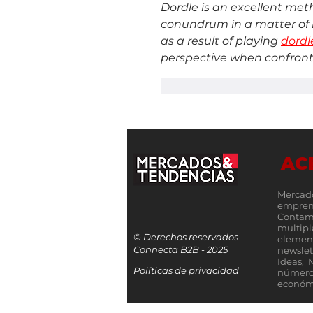
Dordle is an excellent metho
conundrum in a matter of 
as a result of playing 
dord
perspective when confronted
Me gusta
Reacciona
AC
Mercad
empren
Contamo
multip
© Derechos reservados
elemen
Connecta B2B - 2025
newslet
Ideas, 
Políticas de privacidad
número
económi