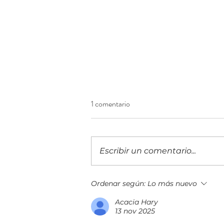
1 comentario
Escribir un comentario...
¡Construyendo el futuro
Ordenar según:
Lo más nuevo
financiero! Llega a Guatemala la
Acacia Hary
IX edición del 5B Digital Summit
13 nov 2025