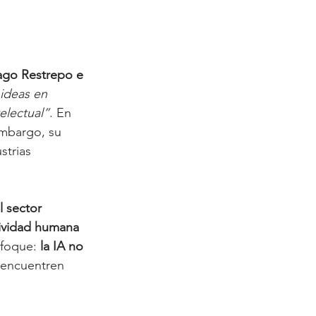
ago Restrepo e 
ideas en 
telectual”
. En 
embargo, su 
strias 
 sector 
tividad humana 
nfoque: 
la IA no 
 encuentren 