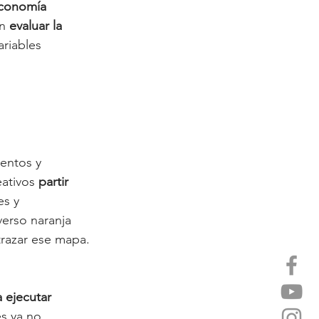
Economía 
n 
evaluar la 
ariables 
entos y 
ativos 
partir 
es y 
iverso naranja 
 trazar ese mapa.
 ejecutar 
s ya no 