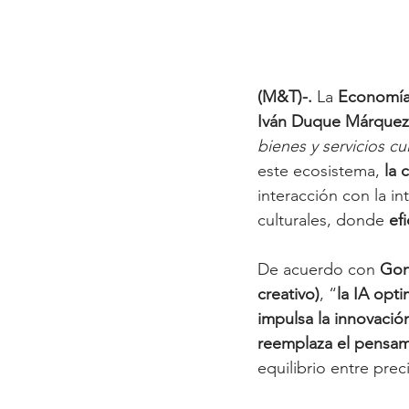
(M&T)-. 
La 
Economía
Iván Duque Márquez
bienes y servicios cu
este ecosistema, 
la 
interacción con la int
culturales, donde 
ef
De acuerdo con 
Gon
creativo)
, “
la IA opt
impulsa la innovación
reemplaza el pensami
equilibrio entre prec