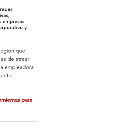
redes 
vas, 
as empresas 
orporativo y 
región que 
es de atraer 
ca empleadora 
iento 
amientas para 