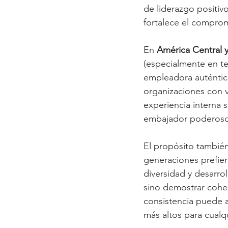
de liderazgo positiv
fortalece el comprom
En 
América Central y
(especialmente en tec
empleadora auténtica
organizaciones con v
experiencia interna 
embajador poderoso
El propósito también
generaciones prefier
diversidad y desarrol
sino demostrar coher
consistencia puede a
más altos para cualq