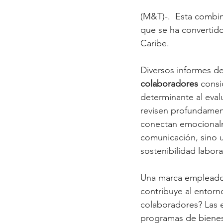
(M&T)-.  Esta combin
que se ha convertido 
Caribe.
Diversos informes de
colaboradores
 consi
determinante al eval
revisen profundamen
conectan emocionalm
comunicación, sino u
sostenibilidad labora
Una marca empleadora
contribuye al entorn
colaboradores? Las 
programas de bienest