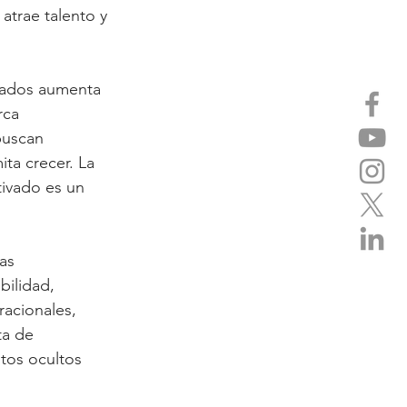
atrae talento y 
izados aumenta 
rca 
buscan 
ta crecer. La 
ivado es un 
as 
bilidad, 
racionales, 
ta de 
tos ocultos 