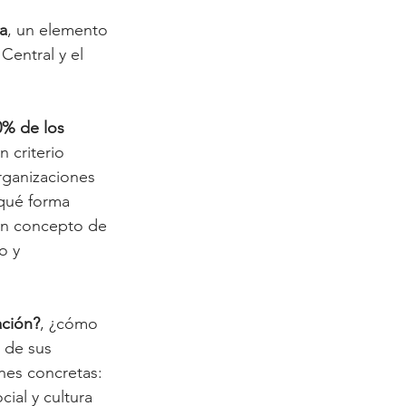
a
, un elemento 
Central y el 
0% de los 
 criterio 
rganizaciones 
qué forma 
un concepto de 
o y 
ación?
, ¿cómo 
 de sus 
nes concretas: 
ial y cultura 