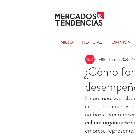
INICIO
NOTICIAS
OPINIÓN
M&T
15 dic 2025
2 
¿Cómo fort
desempeño
En un mercado labora
creciente: atraer y 
no basta con ofrecer 
cultura organizacion
empresa representa.