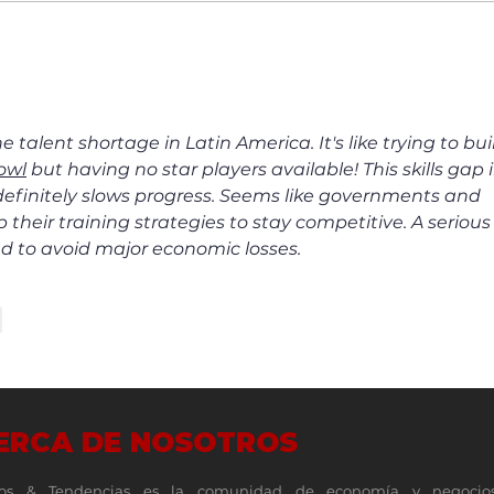
Un vistazo a fondo de la nueva
Top 1
familia de plegables Galaxy Z
MSP 5
servi
e talent shortage in Latin America. It's like trying to bui
owl
 but having no star players available! This skills gap i
definitely slows progress. Seems like governments and 
their training strategies to stay competitive. A serious
d to avoid major economic losses.
r
ERCA DE NOSOTROS
os & Tendencias es la comunidad de economía y negocio