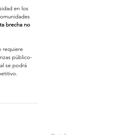
sidad en los 
 comunidades 
ta brecha no 
.
o requiere 
anzas público-
al se podrá 
titivo.