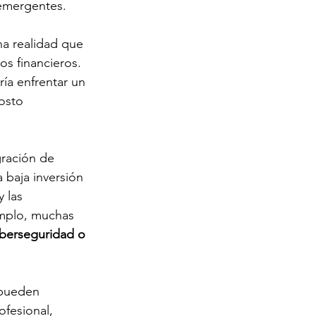
 emergentes.
na realidad que 
s financieros. 
ía enfrentar un 
osto 
gración de 
 baja inversión 
 las 
emplo, muchas 
iberseguridad o 
 pueden 
fesional, 