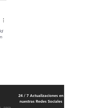
5 del ranking mundial 2026
01 de la industria de
cios gestionados
ld 
n 
 
24 / 7 Actualizaciones en
nuestras Redes Sociales
s para