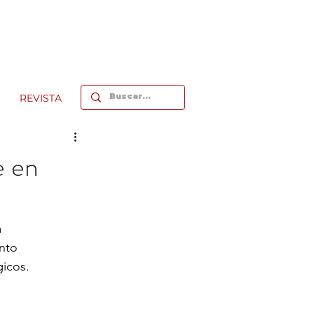
REVISTA
e en
 
ento 
icos. 