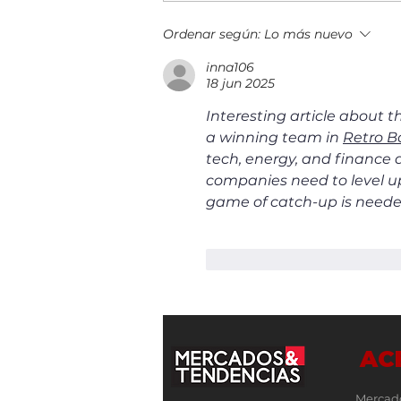
¡Construyendo el futuro
Ordenar según:
Lo más nuevo
financiero! Llega a Guatemala la
inna106
IX edición del 5B Digital Summit
18 jun 2025
Interesting article about th
a winning team in 
Retro B
tech, energy, and finance 
companies need to level up 
game of catch-up is neede
Me gusta
Reacciona
AC
Mercad