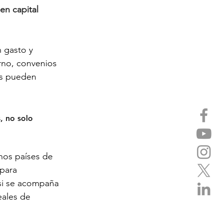
 en capital 
 gasto y 
rno, convenios 
as pueden 
, no solo 
nos países de 
para 
 si se acompaña 
eales de 